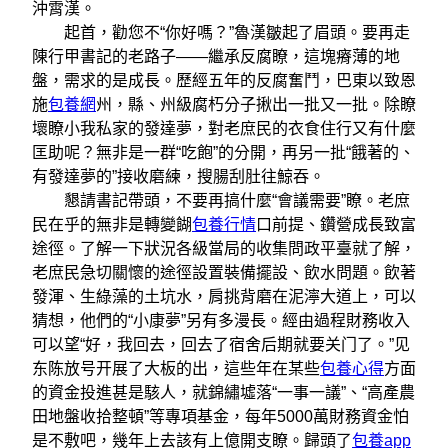
沖霄漢。
起首，勸您不“你好嗎？”魯漢皺起了眉頭。要再走
陳行甲書記的老路子——繼承反腐瞭，這塊瘠薄的地
盤，需求的是成長。歷經五年的反腐奮鬥，巴東以致恩
施
包養網
州，縣、州級腐朽分子揪出一批又一批。除瞭
壞瞭小我私家的發達夢，對老庶民的衣食住行又有什麼
匡助呢？無非是一群“吃飽”的分開，再另一批“餓著的、
有發達夢的”接收磨練，搜腸刮肚往鯨吞。
懇請書記帶頭，不要再搞什麼“會議需要”瞭。老庶
民在乎的無非是轉變餬
包養行情
口前提、鑽營成長致富
途徑。了解一下狀況各級當局的收集問政平臺就了解，
老庶民急切關懷的途徑設置裝備擺設、飲水問題。飲著
發渾、生綠藻的土坑水，肩挑背磨在泥濘大道上，可以
猜想，他們的“小康夢”另有多漫長。經由過程財務收入
可以望“好，我回去，回去了宿舍后期就要关门了。”见
东陈放号开展了大板的出，這些年在某些
包養心得
方面
的資金投進甚是駭人，就錦繡墟落“一事一議”、“高產農
田地盤收拾整頓”等專項基金，每年5000萬財務資金怕
是不敷吧，幾年上去該有上億開支瞭。歸頭了
包養app