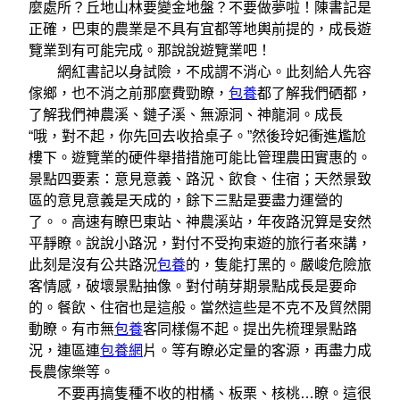
麼處所？丘地山林要變金地盤？不要做夢啦！陳書記是
正確，巴東的農業是不具有宜都等地輿前提的，成長遊
覽業到有可能完成。那說說遊覽業吧！
網紅書記以身試險，不成謂不消心。此刻給人先容
傢鄉，也不消之前那麼費勁瞭，
包養
都了解我們硒都，
了解我們神農溪、鏈子溪、無源洞、神龍洞。成長
“哦，對不起，你先回去收拾桌子。”然後玲妃衝進尷尬
樓下。遊覽業的硬件舉措措施可能比管理農田實惠的。
景點四要素：意見意義、路況、飲食、住宿；天然景致
區的意見意義是天成的，餘下三點是要盡力運營的
了。。高速有瞭巴東站、神農溪站，年夜路況算是安然
平靜瞭。說說小路況，對付不受拘束遊的旅行者來講，
此刻是沒有公共路況
包養
的，隻能打黑的。嚴峻危險旅
客情感，破壞景點抽像。對付萌芽期景點成長是要命
的。餐飲、住宿也是這般。當然這些是不克不及貿然開
動瞭。有市無
包養
客同樣傷不起。提出先梳理景點路
況，連區連
包養網
片。等有瞭必定量的客源，再盡力成
長農傢樂等。
不要再搞隻種不收的柑橘、板栗、核桃…瞭。這很