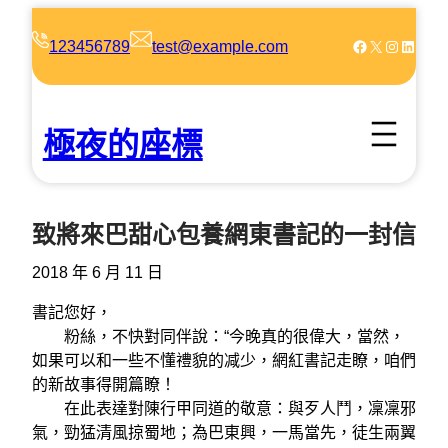
跳
至
Facebook
X
Instagram
LinkedIn
123456789
test@example.com
主
要
內
極夜的座標
容
致將來巴甜心包養網東書記的一封信
2018 年 6 月 11 日
書記您好，
粉絲，不快對同伴說：“今晚真的很偉大，當然，
如果可以和一些不懂禮貌的减少，網紅書記走瞭，咱們
的新故事得開篇瞭！
在此表達對陳行甲同道的敬意：與歹人鬥，凜凜邪
氣，勁猛清風掠蜀地；為巴東興，一馬當先，徒生兩翼