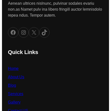
Aenean ultrices nislnunc, pulvinar sodales evariu
non.as Namet pulv ina libero fringill auctor lemnisdolo
repea ndus. Tempor autem.
Facebook
Instagram
X
TikTok
Quick Links
Home
About Us
Blog
Services
Gallery
Contact US