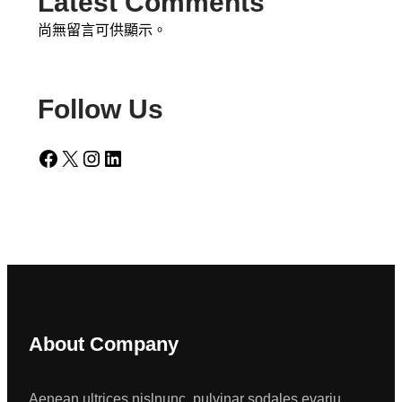
Latest Comments
尚無留言可供顯示。
Follow Us
Facebook
X
Instagram
LinkedIn
About Company
Aenean ultrices nislnunc, pulvinar sodales evariu