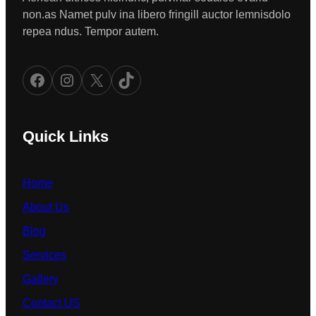
non.as Namet pulv ina libero fringill auctor lemnisdolo
repea ndus. Tempor autem.
Facebook
Instagram
X
TikTok
Quick Links
Home
About Us
Blog
Services
Gallery
Contact US