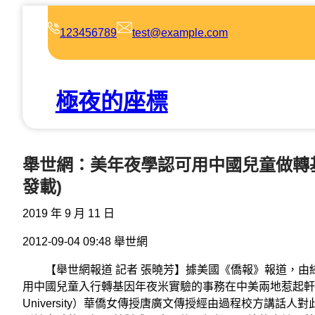
跳
至
123456789
test@example.com
主
要
內
極夜的座標
容
舉世網：美年夜學認可用中國兒童做轉基
發載)
2019 年 9 月 11 日
2012-09-04 09:48 舉世網
【舉世網報道 記者 張曉芳】據美國《僑報》報道，由
用中國兒童入行轉基因年夜米實驗的事務在中美兩地惹起軒然
University）華僑女傳授唐廣文傳授經由過程校方講