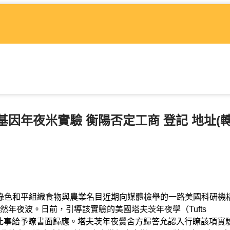
因年夜米實驗 衡陽否定工商 登記 地址(
綠色和平組織食物與農業名目近期向媒體檢舉的一路美國科研機
年夜波。日前，引導該實驗的美國塔夫茨年夜學（Tufts
話人對此事給予瞭書面歸應。塔夫茨年夜黌舍方歸答允認入行瞭該項實