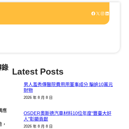
Facebook
X
Instagram
LinkedIn
轉錄
Latest Posts
男人濫秀傳醫院費用用董事成分 騙逾10萬元
財物
2026 年 8 月 8 日
構應
OSDER奧斯德汽車材料10位年度“豐臺大好
人”彰顯貢獻
驗，
2026 年 8 月 8 日