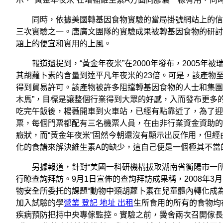
同時，依據美國轉基因食物實驗的當局掛號網站上的信息，
三次實驗之一。唐廣文團隊的實驗成果被轉基因食物的研討
題上的便宜和實用的上風。
報道還提到，“黃金年夜米”在2000年發布，2005年被瑞
其胡蘿卜素的含量到達平凡年夜米的23倍。可是，該產物至
得到貿易許可。該產物被許多阻擋轉基因食物的人士和集團
木馬”，目標是讓整個行業得到大眾的好感，入而發布更多的轉
吃完午飯後，楊薇開車到火車站，已經有點靠近了，為了迎
票，每個門票都配有三名機票人員，在由非行業資金資助的
癥狀，而“黃金年夜米”固然今朝還沒有顯示出反作用，但
化的食譜來解決維生素A的缺少，這自己便是一個極其不當
另據報道，針對“美國一科研機構拔取湖南省衡陽市一所
行瞭查詢拜訪。9月1日宣佈的查詢拜訪成果稱，2008年
物安全所委托的課題“動物中類胡蘿卜素在兒童體內轉化成為
加入試驗的學
營業 登記 地址 出租
生所食用的所有的食物均
疾病預防把持中央專傢監控。實驗之前，黌舍兩次召開傢長會