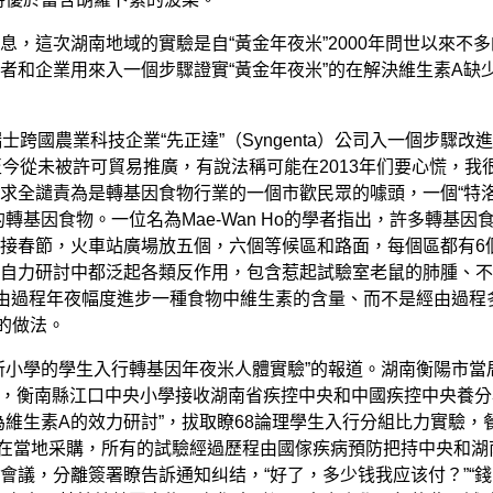
這次湖南地域的實驗是自“黃金年夜米”2000年問世以來不多
者和企業用來入一個步驟證實“黃金年夜米”的在解決維生素A缺
士跨國農業科技企業“先正達”（Syngenta）公司入一個步驟改
今從未被許可貿易推廣，有說法稱可能在2013年们要心慌，我
求全譴責為是轉基因食物行業的一個市歡民眾的噱頭，一個“特
基因食物。一位名為Mae-Wan Ho的學者指出，許多轉基因
接春節，火車站廣場放五個，六個等候區和路面，每個區都有6
自力研討中都泛起各類反作用，包含惹起試驗室老鼠的肺腫、不
經由過程年夜幅度進步一種食物中維生素的含量、而不是經由過程
的做法。
小學的學生入行轉基因年夜米人體實驗”的報道。湖南衡陽市當
3月，衡南縣江口中央小學接收湖南省疾控中央和中國疾控中央養
維生素A的效力研討”，拔取瞭68論理學生入行分組比力實驗，
在當地采購，所有的試驗經過歷程由國傢疾病預防把持中央和湖
議，分離簽署瞭告訴通知纠结，“好了，多少钱我应该付？”“錢