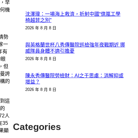
，早
何機
沈澤瑋：一場海上救濟，折射中國“億嵐工學
椅越菲之別”
2026 年 8 月 8 日
面情勢
傢一
與英格蘭世杯八秀傳醫院巡檢強年夜戰期近 挪
威隊員身體不適引擔憂
年有
的眼
2026 年 8 月 8 日
，但
斯曼誇
陳永秀傳醫院勞檢財：AI之于思慮：消解抑或
構的
增益？
2026 年 8 月 8 日
到這
的
72人
35
Categories
果顯