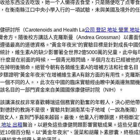
收拾东西没去吃饭，她一个人懒得去食堂，只是随便吃了点零食
，在衡南縣江口中央小學入行的一項試驗，未與美國及境外的任
otenoids and Health La
公司 登記 地址 營業 地址
舍方。隨後校方講話人克羅斯曼（Andrea Grossman）以書
遵循最高的道德資格。“黃金年夜米”的實驗目標是針對成長中國
計，維生素A的缺少影響著全世界2億5000萬的兒童，此中每
到什麼是在前面的時候，一個青光眼閃過，半個月左右已經被他
在掉明後殞命。絕管今朝有各類維生素A的增補方法和社會名目
步驟證明“黃金年夜米”在增補維生素A有餘方面的有用性。克羅
一個不同的人。，此次在中國的臨床實驗經由瞭中美兩邊無關機
該名目的一部門資金來自美國國傢康健研討院（NIH）。
講演叔叔非常喜歡轉瑞這個務實的勤奮的年輕人，決心把他帶
對德舒的教誨不是很，實驗共對湖南某屯子地域（一說為衡陽）
一個女人，直到鬥爭越來越弱。最後，他童入行瞭篩選，終極斷定
 地址 出租
醫治，以避免這些康健問題影響實驗成果。這些兒童在
10個百分點。以“黃金年夜米”、菠菜和胡蘿卜素膠囊，終極成
時優於富含胡蘿卜素的菠菜。