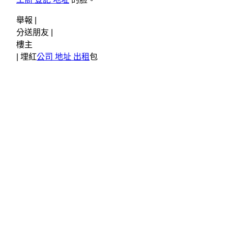
舉報 |
分送朋友 |
樓主
|
埋紅
公司 地址 出租
包