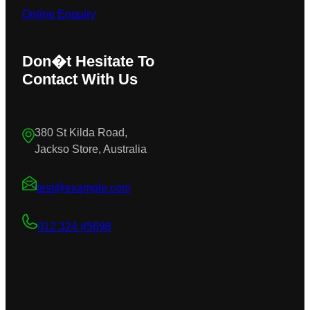
Online Enquiry
Don�t Hesitate To
Contact With Us
380 St Kilda Road,
Jackso Store, Australia
test@example.com
012 324 45698