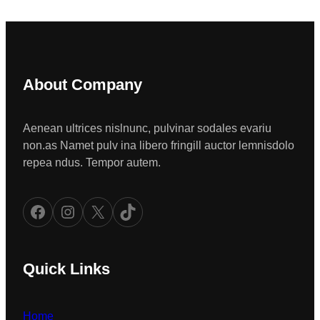
About Company
Aenean ultrices nislnunc, pulvinar sodales evariu
non.as Namet pulv ina libero fringill auctor lemnisdolo
repea ndus. Tempor autem.
Facebook
Instagram
X
TikTok
Quick Links
Home