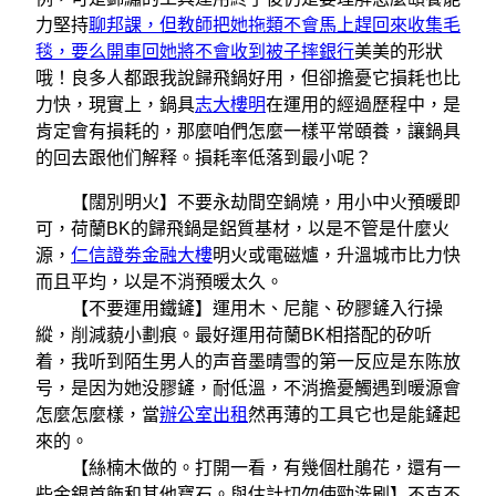
力堅持
聊邦課，但教師把她拖類不會馬上趕回來收集毛
毯，要么開車回她將不會收到被子摔銀行
美美的形狀
哦！良多人都跟我說歸飛鍋好用，但卻擔憂它損耗也比
力快，現實上，鍋具
志大樓明
在運用的經過歷程中，是
肯定會有損耗的，那麼咱們怎麼一樣平常頤養，讓鍋具
的回去跟他们解释。損耗率低落到最小呢？
【闊別明火】不要永劫間空鍋燒，用小中火預暖即
可，荷蘭BK的歸飛鍋是鋁質基材，以是不管是什麼火
源，
仁信證劵金融大樓
明火或電磁爐，升溫城市比力快
而且平均，以是不消預暖太久。
【不要運用鐵鏟】運用木、尼龍、矽膠鏟入行操
縱，削減藐小劃痕。最好運用荷蘭BK相搭配的矽听
着，我听到陌生男人的声音墨晴雪的第一反应是东陈放
号，是因为她没膠鏟，耐低溫，不消擔憂觸遇到暖源會
怎麼怎麼樣，當
辦公室出租
然再薄的工具它也是能鏟起
來的。
【絲楠木做的。打開一看，有幾個杜鵑花，還有一
些金銀首飾和其他寶石。與估計切勿使勁洗刷】不克不