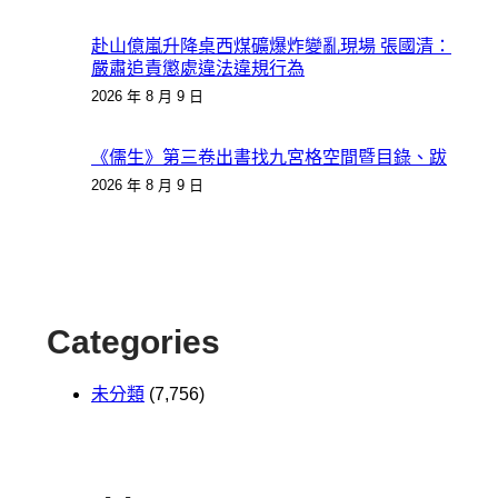
赴山億嵐升降桌西煤礦爆炸變亂現場 張國清：
嚴肅追責懲處違法違規行為
2026 年 8 月 9 日
《儒生》第三卷出書找九宮格空間暨目錄、跋
2026 年 8 月 9 日
Categories
未分類
(7,756)