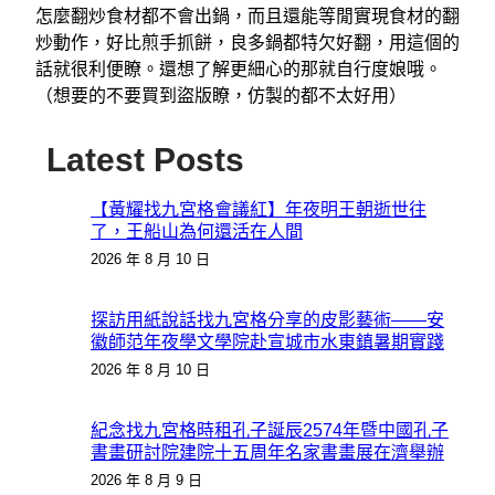
怎麼翻炒食材都不會出鍋，而且還能等閒實現食材的翻
炒動作，好比煎手抓餅，良多鍋都特欠好翻，用這個的
話就很利便瞭。還想了解更細心的那就自行度娘哦。
（想要的不要買到盜版瞭，仿製的都不太好用）
Latest Posts
【黃耀找九宮格會議紅】年夜明王朝逝世往
了，王船山為何還活在人間
2026 年 8 月 10 日
探訪用紙說話找九宮格分享的皮影藝術——安
徽師范年夜學文學院赴宣城市水東鎮暑期實踐
2026 年 8 月 10 日
紀念找九宮格時租孔子誕辰2574年暨中國孔子
書畫研討院建院十五周年名家書畫展在濟舉辦
2026 年 8 月 9 日