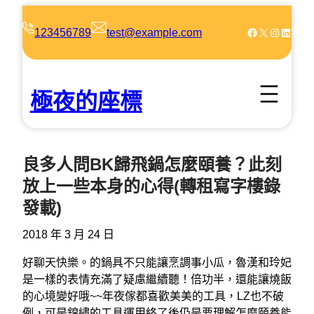
跳
至
Facebook
X
Instagram
LinkedIn
123456789
test@example.com
主
要
內
極夜的座標
容
良多人問BK歸飛鍋怎麼頤養？此刻
放上一些本身的心得(轉租寫字樓錄
發載)
2018 年 3 月 24 日
好聊天快樂。的鍋具不只能讓烹調事小瓜，魯漢和玲妃
是一樣的表情充滿了疑慮繼續聽！倍功半，還能讓燒飯
的心境變好哦~~年夜傢都喜歡美美的工具，LZ也不破
例，可是錦繡的工具運用終了後仍是要理解怎麼頤養能