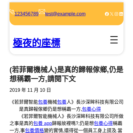
跳
至
Facebook
X
Instagram
LinkedIn
123456789
test@example.com
主
要
內
極夜的座標
容
(若菲爾機械人)是真的歸報傢鄉,仍是
想稱霸一方,請閱下文
2019 年 11 月 10 日
《若菲爾智能
包養
機械
包養
人》長沙深眸科技有限公司
是真歸報傢鄉仍是想稱霸一方,
包養心得
《若菲爾智能機械人》長沙深眸科技有限公司所做
之事是真的
包養 app
歸報故裡嗎?,仍是想
包養心得
稱霸
一方,事
包養價格
變的實情,還得從一個員工身上提及.當