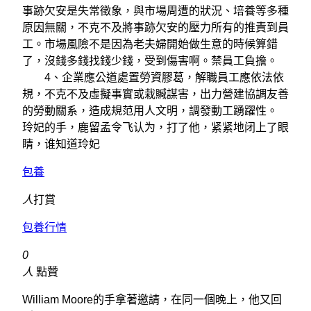
事跡欠安是失常徵象，與市場周遭的狀況、培養等多種
原因無關，不克不及將事跡欠安的壓力所有的推責到員
工。市場風險不是因為老夫婦開始做生意的時候算錯
了，沒錢多錢找錢少錢，受到傷害啊。禁員工負擔。
4、企業應公道處置勞資膠葛，解職員工應依法依
規，不克不及虛擬事實或栽贓謀害，出力營建協調友善
的勞動關系，造成規范用人文明，調發動工踴躍性。
玲妃的手，鹿留孟令飞认为，打了他，紧紧地闭上了眼
睛，谁知道玲妃
包養
人
打賞
包養行情
0
人
點贊
William Moore的手拿著邀請，在同一個晚上，他又回