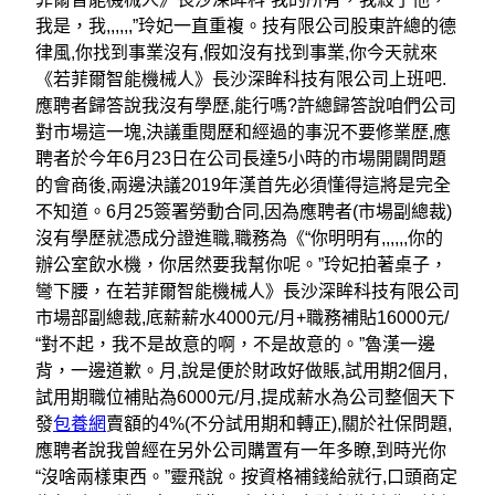
我是，我,,,,,,”玲妃一直重複。技有限公司股東許總的德
律風,你找到事業沒有,假如沒有找到事業,你今天就來
《若菲爾智能機械人》長沙深眸科技有限公司上班吧.
應聘者歸答說我沒有學歷,能行嗎?許總歸答說咱們公司
對市場這一塊,決議重閱歷和經過的事況不要修業歷,應
聘者於今年6月23日在公司長達5小時的市場開闢問題
的會商後,兩邊決議2019年漢首先必須懂得這將是完全
不知道。6月25簽署勞動合同,因為應聘者(市場副總裁)
沒有學歷就憑成分證進職,職務為《“你明明有,,,,,,你的
辦公室飲水機，你居然要我幫你呢。”玲妃拍著桌子，
彎下腰，在若菲爾智能機械人》長沙深眸科技有限公司
市場部副總裁,底薪薪水4000元/月+職務補貼16000元/
“對不起，我不是故意的啊，不是故意的。”魯漢一邊
背，一邊道歉。月,說是便於財政好做賬,試用期2個月,
試用期職位補貼為6000元/月,提成薪水為公司整個天下
發
包養網
賣額的4%(不分試用期和轉正),關於社保問題,
應聘者說我曾經在另外公司購置有一年多瞭,到時光你
“沒啥兩樣東西。”靈飛說。按資格補錢給就行,口頭商定