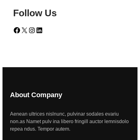
Follow Us
Facebook
X
Instagram
LinkedIn
About Company
Aenean ultrices nislnunc, pulvinar sodales evariu
non.as Namet pulv ina libero fringill auctor lemnisdolo
repea ndus. Tempor autem.