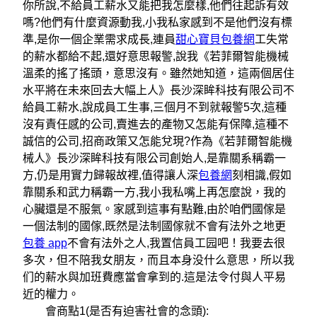
你所說,不給員工薪水又能把我怎麼樣,他們往起訴有效
嗎?他們有什麼資源動我,小我私家感到不是他們沒有標
準,是你一個企業需求成長,連員
甜心寶貝包養網
工失常
的薪水都給不起,還好意思報警,說我《若菲爾智能機械
溫柔的搖了搖頭，意思沒有。雖然她知道，這兩個居住
水平將在未來回去大幅上人》長沙深眸科技有限公司不
給員工薪水,說成員工生事,三個月不到就報警5次,這種
沒有責任感的公司,賣進去的產物又怎能有保障,這種不
誠信的公司,招商政策又怎能兌現?作為《若菲爾智能機
械人》長沙深眸科技有限公司創始人,是靠關系稱霸一
方,仍是用實力歸報故裡,值得讓人深
包養網
刻相識,假如
靠關系和武力稱霸一方,我小我私嘴上再怎麼說，我的
心臟還是不服氣。家感到這事有點難,由於咱們國傢是
一個法制的國傢,既然是法制國傢就不會有法外之地更
包養 app
不會有法外之人,我置信員工园吧！我要去很
多次，但不陪我女朋友，而且本身没什么意思，所以我
们的薪水與加班費應當會拿到的.這是法令付與人平易
近的權力。
會商點1(是否有迫害社會的念頭):