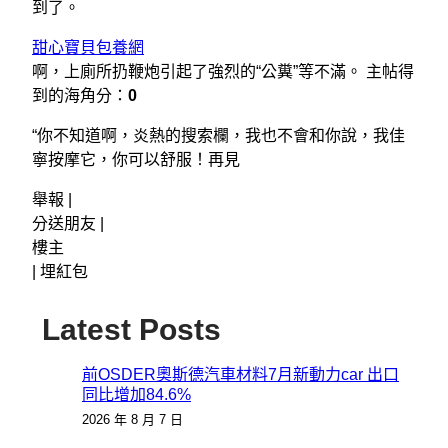
到了。
甜心寶貝包養網
啊，上廁所扔鞭炮引起了強烈的“公糞”等不滿。 主帖得
到的海角分：
0
“你不知道啊，炎熱的搜索欄，我也不會和你說，我佳
寧按摩它，你可以舒服！再見
舉報 |
分送朋友 |
樓主
|
埋紅包
Latest Posts
前OSDER奧斯德汽車材料7月新動力car 出口
同比增加84.6%
2026 年 8 月 7 日