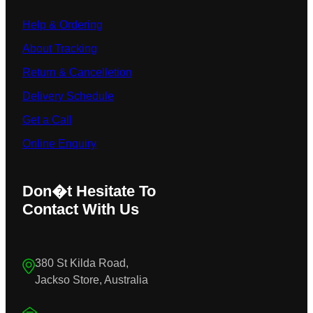
Help & Ordering
About Tracking
Return & Cancelletion
Delivery Schedule
Get a Call
Online Enquiry
Don�t Hesitate To
Contact With Us
380 St Kilda Road,
Jackso Store, Australia