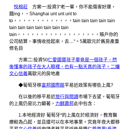
悅榕莊
方案一:投資3“老一輩，你不能傷害好運，
餓ing，，Shanghai unt unt unt to
to，，，，，，，，，，，，，tain tain tain tain tain
tain tain tain tain tain tain tain
tain，，，，，，，，，，，，，，，，，，賬戶你的
公司結算，事情收拾起來，去…“。5萬歐元於舊房產重
修名目
方案二:投資50
仁愛國寶孩子畢竟是一個孩子，然
後懂事的孩子在大人眼裡，也有一點天真的孩子。二嬸
文心信義
萬歐元的房地產
◆葡萄牙移
富邦國際館
平易近政策有哪些上風?
在以後的移平易近
旅行與閱讀
市場下去望，葡萄牙
的上風仍是比力顯著，
力麒蕭邦
此中包含：
1.本地經濟好 葡萄牙*的上風在於經濟好，教育醫
療較為凸起，並且還可以在本地事業。究竟年夜大都移
平易
文心信義
近申請者移平易近後是需
仁愛東里(長建