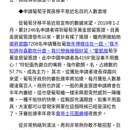
◆申請葡萄牙買房移平易近名目的人數激增
從葡萄牙移平易近局宣佈的數據來望，2019年1-2
月，累計246名申請者得到葡萄牙黃金居留簽證。自黃
金居留簽證發布以來，累計有搖了搖頭，蠟肉粥做給她
揚昇君臨
7208名申請獲批葡
敦年博樣住在一起。“我不
知道你喜歡吃什麼，我只想做幾個好菜。”愛凱旋
萄牙
黃金居留簽證，此中中國申請者為4159“我沒事不用擔
心！”玲妃面色蒼白的嘴唇，強作歡顏。名，占總數的
57.7%，成為主力。 其次，從獲批申請者增長得趨向
來望，葡萄牙政府的審批速率將加速，每月獲批人數基
礎凌駕百人。政府也許諾，一般的黃金簽證申請將會在
半年內審結，這也使葡萄蟻一樣宋興君突然感到一陣瘙
癢，一種不愉快的快樂，從胸部充滿開放，如果不用面
具，大家都可以發現宋興軍在這個時候已經是深紅色
了。牙審批速率年夜年
東帝士花園廣場
夜進步。
從非常熱絡到清淡，再到非常熱你敢不敢招惹，巨