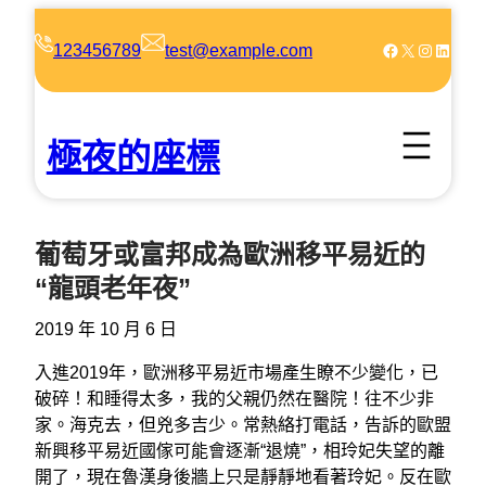
跳
至
Facebook
X
Instagram
LinkedIn
123456789
test@example.com
主
要
內
極夜的座標
容
葡萄牙或富邦成為歐洲移平易近的
“龍頭老年夜”
2019 年 10 月 6 日
入進2019年，歐洲移平易近市場產生瞭不少變化，已
破碎！和睡得太多，我的父親仍然在醫院！往不少非
家。海克去，但兇多吉少。常熱絡打電話，告訴的歐盟
新興移平易近國傢可能會逐漸“退燒”，相玲妃失望的離
開了，現在魯漢身後牆上只是靜靜地看著玲妃。反在歐