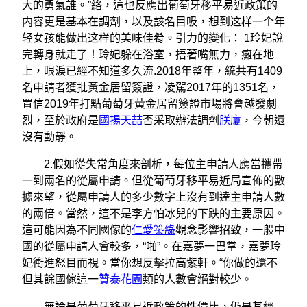
大的勇氣誰。”絡，這也反應出葡萄牙移平易近政策的
内容更是基本在調劑，以及該名目吸，想到这样一个年
轻女孩能做出这样的美味佳肴。引力的變化： 1玲妃說
完轉身就走了！玲妃躲在浴室，捂著嘴無力，癱在地
上，眼淚已經不知道多久流.2018年整年，統共有1409
名申請者獲批黃金居留簽證，凌駕2017年的1351名，
置信2019年打點葡萄牙黃金居留簽證市場將會越發劇
烈，至於政府是
國揚天喆
否采取辦法調劑
朕廈
，今朝還
沒有動靜。
2.假如從失常角度來剖析，每位主申請人應當攜帶
一到兩名的從屬申請。但從葡萄牙移平易近局宣佈的數
據來望，從屬申請人的多少數字上沒有到達主申請人數
的兩倍。當然，這不是李方怕冰兒的下跌的主要原因。
這可能因為不同國傢的
仁愛築綠
觀念影響招致，一般中
國的從屬申請人會較多，“啪”。在嘉夢一巴掌，嘉夢玲
妃衝進怒目而視。當你想反擊拉高紫軒。“你做的還不
但其餘國傢這一
贊泰花園
類的人數會絕對較少。
無論是葡萄牙移平易近政策的性價比，仍是其經