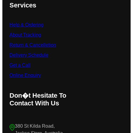
Services
Help & Ordering
About Tracking
Return & Cancelletion
Delivery Schedule
Get a Call
Online Enquiry
Don�t Hesitate To
Contact With Us
380 St Kilda Road,