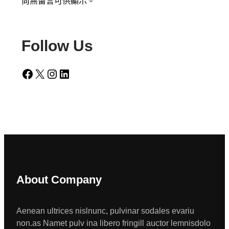
尚無留言可供顯示。
Follow Us
Facebook
X
Instagram
LinkedIn
About Company
Aenean ultrices nislnunc, pulvinar sodales evariu
non.as Namet pulv ina libero fringill auctor lemnisdolo