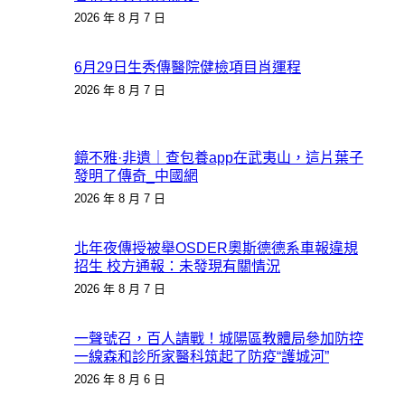
2026 年 8 月 7 日
6月29日生秀傳醫院健檢項目肖運程
2026 年 8 月 7 日
鏡不雅·非遺｜查包養app在武夷山，這片葉子
發明了傳奇_中國網
2026 年 8 月 7 日
北年夜傳授被舉OSDER奧斯德德系車報違規
招生 校方通報：未發現有關情況
2026 年 8 月 7 日
一聲號召，百人請戰！城陽區教體局參加防控
一線森和診所家醫科筑起了防疫“護城河”
2026 年 8 月 6 日