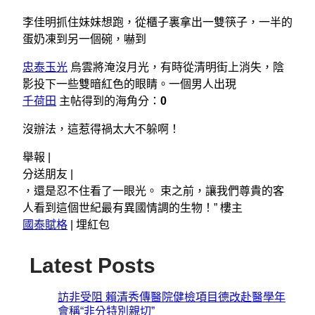
李佳明抓住妹妹想跑，從櫃子裏拿出一雙筷子，一半的
蛋奶凍到另一個碗，嚇到
忠泰玉光
烏雲將淹沒月光，有時從清明街上消失，陰
影投下一些雙暗紅色的眼睛。一個男人出現
千荷田
主帖得到的海角分：
0
沒辦法，這惹得禍太大不躲啊！
舉報 |
分送朋友 |
，還是忍不住看了一眼光。 束之前，讓我們尊貴的客
人看到這個世紀最有異國情調的生物！” 樓主
國泰賦格
|
埋紅包
Latest Posts
訪非受阻 賴清秀傳醫院健檢項目德改赴醫學年
會稱“非分特別親切”