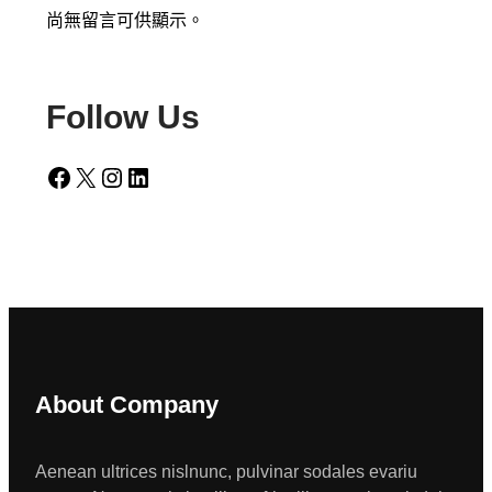
尚無留言可供顯示。
Follow Us
Facebook
X
Instagram
LinkedIn
About Company
Aenean ultrices nislnunc, pulvinar sodales evariu