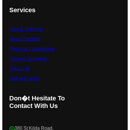
Services
Help & Ordering
About Tracking
Return & Cancelletion
Delivery Schedule
Get a Call
Online Enquiry
Don�t Hesitate To
Contact With Us
380 St Kilda Road,