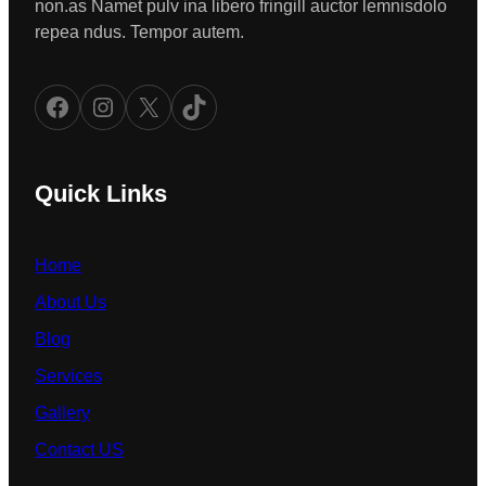
non.as Namet pulv ina libero fringill auctor lemnisdolo
repea ndus. Tempor autem.
Facebook
Instagram
X
TikTok
Quick Links
Home
About Us
Blog
Services
Gallery
Contact US