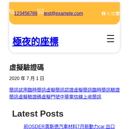
跳
至
Facebook
X
Instagram
LinkedIn
123456789
test@example.com
主
要
內
極夜的座標
容
虛擬驗證碼
2020 年 7 月 1 日
簡訊試用
臨時簡訊
虛擬簡訊認證
虛擬簡訊
臨時簡訊驗證
簡訊
虛擬驗證碼
虛擬門號
中華電信線上收簡訊
Latest Posts
前OSDER奧斯德汽車材料7月新動力car 出口