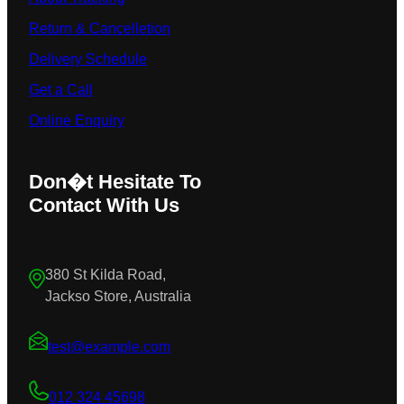
Return & Cancelletion
Delivery Schedule
Get a Call
Online Enquiry
Don�t Hesitate To
Contact With Us
380 St Kilda Road,
Jackso Store, Australia
test@example.com
012 324 45698