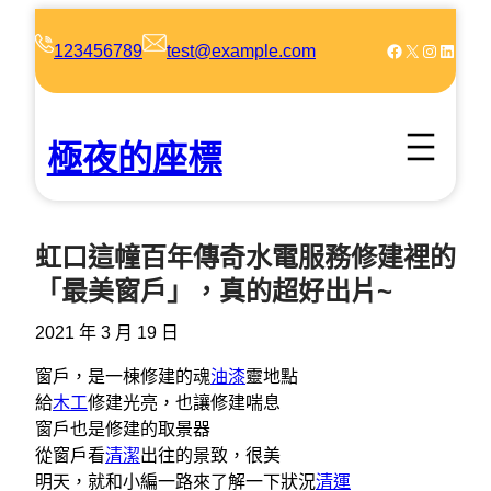
跳
至
Facebook
X
Instagram
LinkedIn
123456789
test@example.com
主
要
內
極夜的座標
容
虹口這幢百年傳奇水電服務修建裡的
「最美窗戶」，真的超好出片~
2021 年 3 月 19 日
窗戶，是一棟修建的魂
油漆
靈地點
給
木工
修建光亮，也讓修建喘息
窗戶也是修建的取景器
從窗戶看
清潔
出往的景致，很美
明天，就和小編一路來了解一下狀況
清運