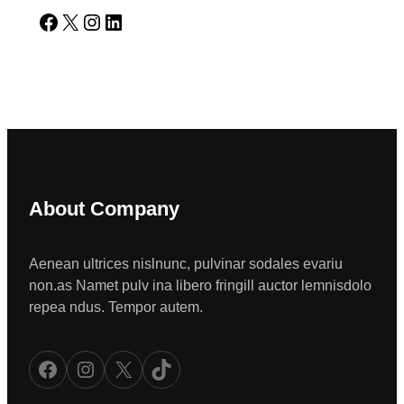
Facebook
X
Instagram
LinkedIn
About Company
Aenean ultrices nislnunc, pulvinar sodales evariu
non.as Namet pulv ina libero fringill auctor lemnisdolo
repea ndus. Tempor autem.
Facebook
Instagram
X
TikTok