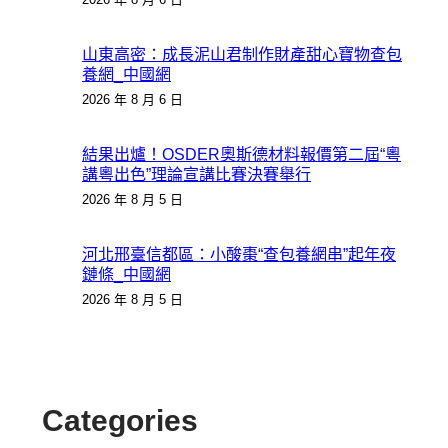
山東高密：成長泥山君制作財產甜心寶物查包
養網_中國網
2026 年 8 月 6 日
結果出爐！OSDER奧斯德材料報價第二屆“粵
講粵出色”理論宣講比賽決賽舉行
2026 年 8 月 5 日
河北邢臺信都區：小酸棗“查包養網串”起年夜
鏈條_中國網
2026 年 8 月 5 日
Categories