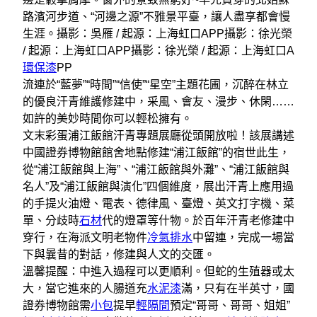
路濱河步道、“河邊之源”不雅景平臺，讓人盡享都會慢
生涯。
攝影：吳雁 / 起源：上海虹口APP
攝影：徐光榮
/ 起源：上海虹口APP
攝影：徐光榮 / 起源：上海虹口A
環保漆
PP
流連於“藍夢”“時間”“信使”“星空”主題花圃，沉醉在林立
的優良汗青維護修建中，采風、會友、漫步、休閑……
如許的美妙時間你可以輕松擁有。
文末彩蛋
浦江飯館汗青專題展廳從頭開放啦！該展講述
中國證券博物館館舍地點修建“浦江飯館”的宿世此生，
從“浦江飯館與上海”、“浦江飯館與外灘”、“浦江飯館與
名人”及“浦江飯館與演化”四個維度，展出汗青上應用過
的手提火油燈、電表、德律風、臺燈、英文打字機、菜
單、分歧時
石材
代的燈罩等什物。於百年汗青老修建中
穿行，在海派文明老物件
冷氣排水
中留連，完成一場當
下與曩昔的對話，修建與人文的交匯。
溫馨提醒：
中進入過程可以更順利。但蛇的生殖器或太
大，當它進來的人腸道充
水泥漆
滿，只有在半英寸，國
證券博物館需
小包
提早
輕隔間
預定“哥哥、哥哥、姐姐”