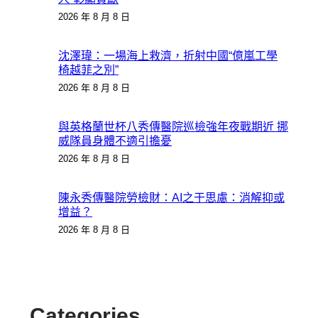
2026 年 8 月 8 日
沈澤瑋：一場海上救濟，折射中國“億嵐工學
椅越菲之別”
2026 年 8 月 8 日
與英格蘭世杯八秀傳醫院巡檢強年夜戰期近 挪
威隊員身體不適引擔憂
2026 年 8 月 8 日
陳永秀傳醫院勞檢財：AI之于思慮：消解抑或
增益？
2026 年 8 月 8 日
Categories