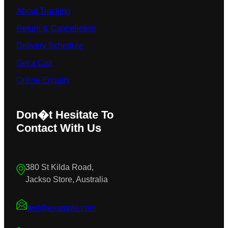
About Tracking
Return & Cancelletion
Delivery Schedule
Get a Call
Online Enquiry
Don�t Hesitate To
Contact With Us
380 St Kilda Road,
Jackso Store, Australia
test@example.com