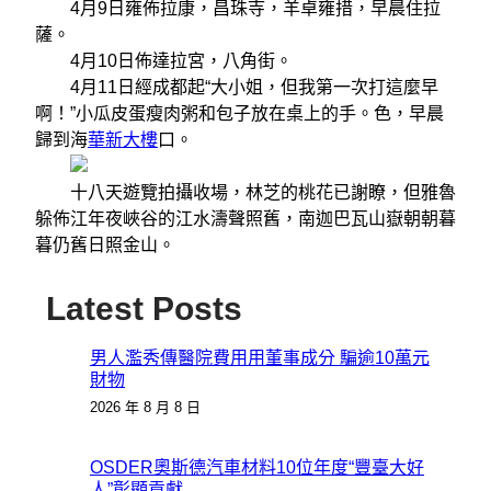
4月9日雍佈拉康，昌珠寺，羊卓雍措，早晨住拉
薩。
4月10日佈達拉宮，八角街。
4月11日經成都起“大小姐，但我第一次打這麼早
啊！”小瓜皮蛋瘦肉粥和包子放在桌上的手。色，早晨
歸到海
華新大樓
口。
十八天遊覽拍攝收場，林芝的桃花已謝瞭，但雅魯
躲佈江年夜峽谷的江水濤聲照舊，南迦巴瓦山嶽朝朝暮
暮仍舊日照金山。
Latest Posts
男人濫秀傳醫院費用用董事成分 騙逾10萬元
財物
2026 年 8 月 8 日
OSDER奧斯德汽車材料10位年度“豐臺大好
人”彰顯貢獻