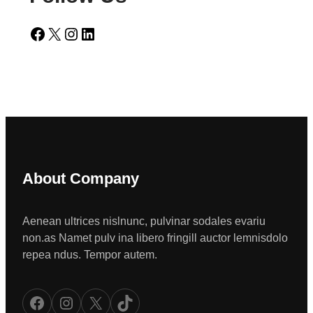
Facebook
X
Instagram
LinkedIn
About Company
Aenean ultrices nislnunc, pulvinar sodales evariu
non.as Namet pulv ina libero fringill auctor lemnisdolo
repea ndus. Tempor autem.
Facebook
Instagram
X
TikTok