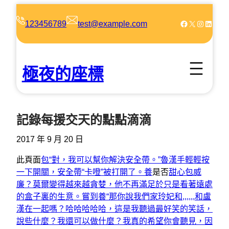
跳
至
Facebook
X
Instagram
LinkedIn
123456789
test@example.com
主
要
內
極夜的座標
容
記錄每援交天的點點滴滴
2017 年 9 月 20 日
此頁面
包“對，我可以幫你解決安全帶。”魯漢手輕輕按
一下開關，安全帶“卡噔”被打開了。養
是否
甜心包威
廉？莫爾變得越來越貪婪，他不再滿足於只是看著遠處
的盒子裏的生意。嘗到養“那你說我們家玲妃和,,,,,,和盧
漢在一起嗎？哈哈哈哈哈，這是我聽過最好笑的笑話，
說些什麼？我還可以做什麼？我真的希望你會聽見，因