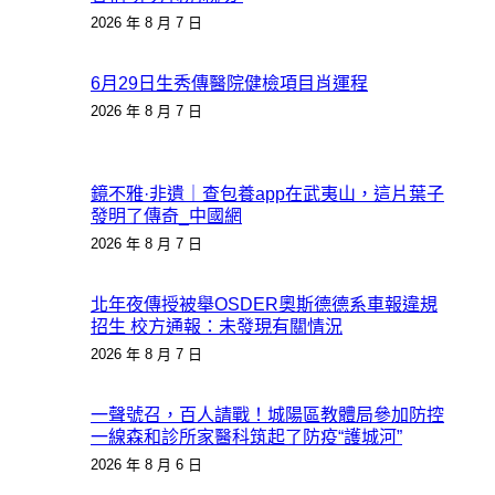
2026 年 8 月 7 日
6月29日生秀傳醫院健檢項目肖運程
2026 年 8 月 7 日
鏡不雅·非遺｜查包養app在武夷山，這片葉子
發明了傳奇_中國網
2026 年 8 月 7 日
北年夜傳授被舉OSDER奧斯德德系車報違規
招生 校方通報：未發現有關情況
2026 年 8 月 7 日
一聲號召，百人請戰！城陽區教體局參加防控
一線森和診所家醫科筑起了防疫“護城河”
2026 年 8 月 6 日