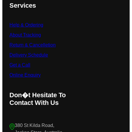
Services
Help & Ordering
About Tracking
Return & Cancelletion
Delivery Schedule
Get a Call
Online Enquiry
Don�t Hesitate To
Contact With Us
380 St Kilda Road,