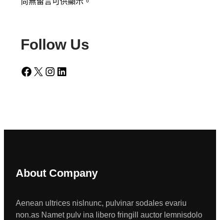
尚無留言可供顯示。
Follow Us
Facebook
X
Instagram
LinkedIn
About Company
Aenean ultrices nislnunc, pulvinar sodales evariu
non.as Namet pulv ina libero fringill auctor lemnisdolo