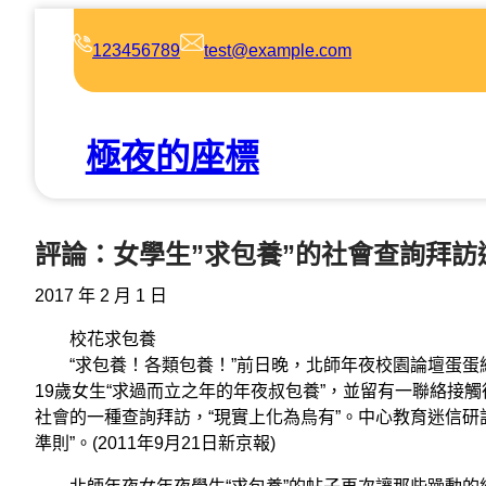
跳
至
123456789
test@example.com
主
要
內
極夜的座標
容
評論：女學生”求包養”的社會查詢拜訪
2017 年 2 月 1 日
校花求包養
“求包養！各類包養！”前日晚，北師年夜校園論壇蛋蛋網
19歲女生“求過而立之年的年夜叔包養”，並留有一聯絡接
社會的一種查詢拜訪，“現實上化為烏有”。中心教育迷信
準則”。(2011年9月21日新京報)