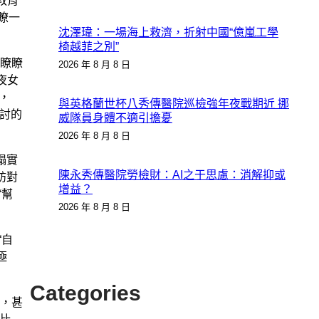
教育
瞭一
沈澤瑋：一場海上救濟，折射中國“億嵐工學
椅越菲之別”
瞭瞭
2026 年 8 月 8 日
夜女
，
與英格蘭世杯八秀傳醫院巡檢強年夜戰期近 挪
研討的
威隊員身體不適引擔憂
2026 年 8 月 8 日
塌實
陳永秀傳醫院勞檢財：AI之于思慮：消解抑或
訪對
增益？
“幫
2026 年 8 月 8 日
“自
極
Categories
，甚