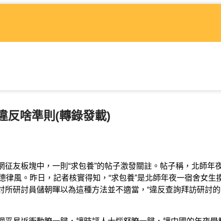
違反啥準則(轉錄發載)
征友板塊中，一則“求包養”的帖子激發關註。帖子稱，北師年
觸德律風。昨日，記者核實得知，“求包養”是北師年夜一宿舍女生
研討所研討員儲朝暉以為這種方法並不適當，“違反查詢拜訪研討