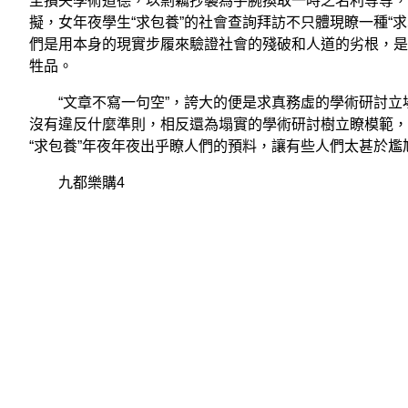
至損失學術道德，以剽竊抄襲為手腕換取一時之名利等等，
擬，女年夜學生“求包養”的社會查詢拜訪不只體現瞭一種“
們是用本身的現實步履來驗證社會的殘破和人道的劣根，是
牲品。
“文章不寫一句空”，誇大的便是求真務虛的學術研討立場
沒有違反什麼準則，相反還為塌實的學術研討樹立瞭模範，
“求包養”年夜年夜出乎瞭人們的預料，讓有些人們太甚於尷
九都樂購4