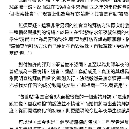
北師年夜女年夜學生“求包養”的帖子再次讓那些躁動的
悲痛瞭一歸。然而就在“19歲女生求過而立之年的年夜叔包
個“摸索社會”、 “現實上化為烏有”的論斷，其實是有點“被
無須置疑，這種非常另類的社會查詢拜訪方法再次刺激瞭
一種惱怒與批判的情緒。於是，在“以發帖求年夜叔包養的
學生“現實上化為烏有”的“求包養”查詢拜訪界說為瞭無聊
“這種查詢拜訪方法自己便是在自毀抽像，自我轔轢，更玷
基礎準則”。
對付如許的評判，筆者並不認同，甚至以為北師年夜的這
曾經成為一種情緒，謊言、虛話、套話成風，真正的與虛偽
象闡明查詢拜訪目標”的準則入行，決然毅然是無奈獲得一種“
老板找女伴侶”的成分致電該女生，“想相識一下包養费用”
“包養帖”隻是宿舍6人商榷後做的一個查詢拜訪，“是走
毀抽像，自我轔轢”的說法並不精確。而她們將寫出查詢拜
度，從而開端腐化”的初志，則更體現瞭今世年夜學生應該
可以說，當今也是一個學術道德的時期，一些學者違反學