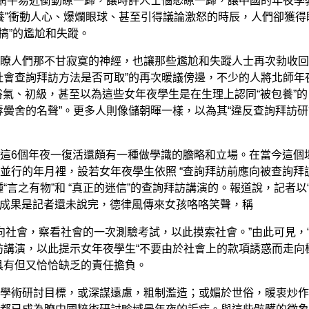
網平易近衝動瞭一歸，讓時評人士惱怒瞭一歸，讓中國的年夜學
養”衝動人心、爆爛眼球、甚至引得議論激怒的時辰，人們卻獲得
惡搞”的尷尬和失蹤。
人們那不甘寂寞的神經，也讓那些尷尬和失蹤人士再次勃收回
社會查詢拜訪方法是否可取”的再次暖議傍邊，不少的人將北師年
、俗氣、初級，甚至以為這些女年夜學生是在生理上認同“被包養”的
辱黌舍的名聲”。更多人則像儲朝暉一樣，以為其“違反查詢拜訪
6個年夜一復活還頗有一種做學識的膽略和立場。在當今這個
並行的年月裡，設若女年夜學生依照 “查詢拜訪前應向被查詢拜
言之有物”和 “真正的迷信”的查詢拜訪講演的。報道說，記者以
，成果是記者還未說完，德律風傳來女孩咯咯笑聲，稱
向社會，察看社會的一次測驗考試，以此摸索社會。”由此可見，
訪講演，以此提示女年夜學生“不要由於社會上的款項誘惑而走向
具有但又恰恰缺乏的責任擔負。
術研討目標，或深謀遠慮，粗制濫造；或媚於世俗，暖衷炒作