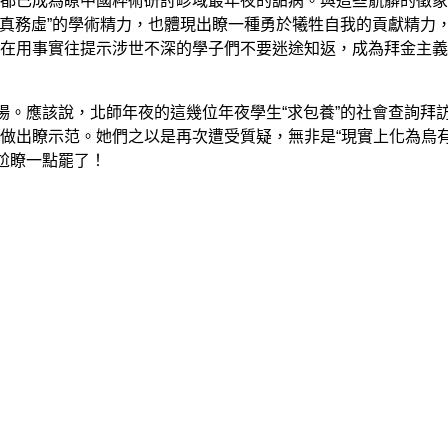
都已成為瞭中國粹術研討畛域最年夜的詬病。與這些骯髒的徵象
求真務虛”的學術精力，也體現出瞭一種勇於犧牲自我的貢獻精力
在用事實往提示涉世不深的學子們不要迷途知返，成為拜金主義
。應該說，北師年夜的這幾位年夜學生“求包養”的社會查詢拜
做出瞭示范。她們之以是再次遭受質疑，無非是“現實上化為烏有”
尬瞭一點罷了！