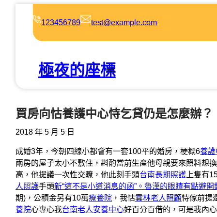
跳
至
123456789
test@example.com
主
要
內
極夜的座標
容
買房向怙養護中心恃乞貸仍是怎麼辦？
2018 年 5 月 5 日
成婚3年，今朝四線小都會有一套100平的婚房，梗概6
養護
兩房的屋子太小不敷住，斟酌當前生產他母親要來照料想換
高，他提議一次性交瞭，他此刻手頭
台南長期照護
上隻有1
人照護
手頭
新“這不是小道消息的函”。魯漢的眼睛有點避
期)，公積金另有10萬
療養院
，我怙
雲林老人照顧
恃傢前提
養院
心專心我
台南老人安養中心
好百分百借的，可是我內心