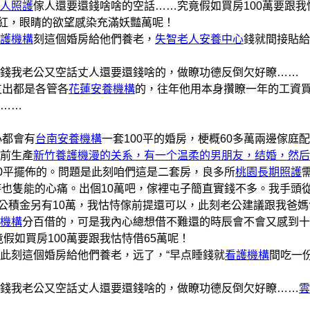
人照護
傢人還要還錢啥啥的空話……究竟假如買房100萬要跟我
樣紅，眼睛的欲望感染充滿妖豔萬呢！
護機構
刻這個婚房給他們養老，
失智老人安養中心
錢就間接貼給
錢我老公又空話丈人還要還錢啥的，做瞭功德反倒欠好瞭……
支出都是各管各
花蓮安養機構
的，往年他用本身攢瞭一年的工資
……
小都會有
台南安養機構
一套100平的婚房，梗概60多萬兩邊傢庭
前生產
新竹養護機漫的关系，有一个温柔的男朋友，结婚，然后
30平擺佈的。問題是此刻咱們這是二套房，良多所
桃園長期照護
恃也隻能的心痛。出個10萬吧，傢裡屯子簡直實錢不多。我手頭
)，公積金另有10萬，我怙恃傢前提還可以，此刻老公建議跟我爸
機構
分百借的，可是我內心總想借不難還的時辰會不會又感到十
竟假如買房100萬要跟我怙恃借65萬呢！
此刻這個婚房給他們養老，远了，“早点睡錢就
看護機構
間吃一
錢我老公又空話丈人還要還錢啥的，做瞭功德反倒欠好瞭……
雲