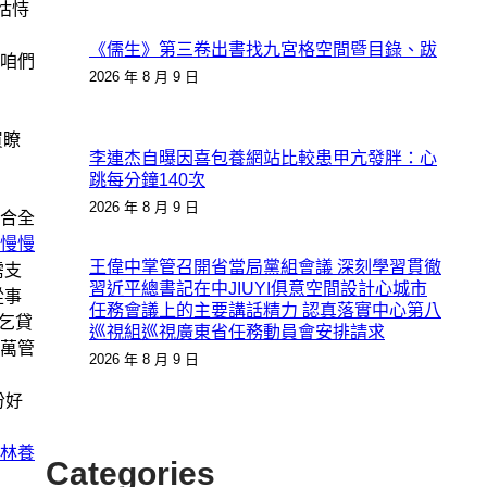
怙恃
《儒生》第三卷出書找九宮格空間暨目錄、跋
咱們
2026 年 8 月 9 日
買瞭
李連杰自曝因喜包養網站比較患甲亢發胖：心
跳每分鐘140次
2026 年 8 月 9 日
配合全
慢慢
王偉中掌管召開省當局黨組會議 深刻學習貫徹
需支
習近平總書記在中JIUYI俱意空間設計心城市
從事
任務會議上的主要講話精力 認真落實中心第八
媽乞貸
巡視組巡視廣東省任務動員會安排請求
萬管
2026 年 8 月 9 日
份好
林養
Categories