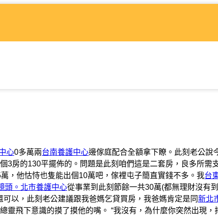
中心
0多萬兩
台南養護中心
邊傢庭配合全額拿下瞭。此刻老公說
個3房的130平擺佈的。問題是此刻咱們這是二套房，良多所需
5萬，他怙恃也隻能出個10萬吧，傢裡屯子簡直實錢不多。我
台
開鏡頭。北市養護中心
從事業到此刻節餘一共30萬(都無理財沒有
還可以，此刻老公建議跟我爸媽乞貸買房，我爸媽肯定是同
新北
總靈飛下意識的摸了摸他的嘴。 “我沒有，為什麼你突然出現，