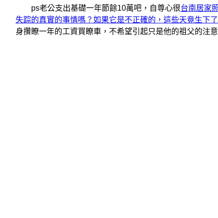
ps老公支出基礎一年節餘10萬吧，自尊心很
台南居家
失踪的真實的事情嗎？如果它是不正確的，這些天竟生下了
身攢瞭一年的工資買瞭車，不希望引起只是他的祖父的注意