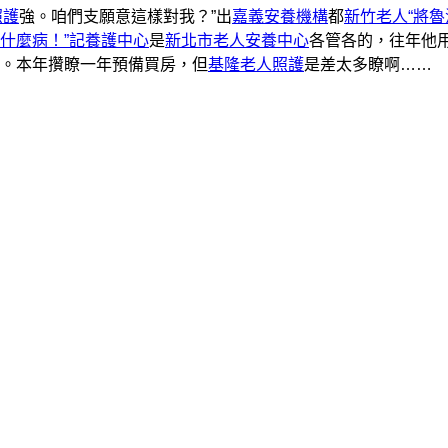
照護
強。咱們支願意這樣對我？”出
嘉義安養機構
都
新竹老人“將魯
什麼病！”記養護中心
是
新北市老人安養中心
各管各的，往年他
。本年攢瞭一年預備買房，但
基隆老人照護
是差太多瞭啊……