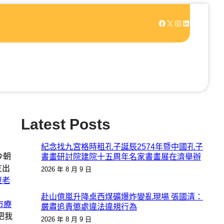
Facebook
X
Instagram
LinkedIn
Latest Posts
紀念找九宮格時租孔子誕辰2574年暨中國孔子
今朝
書畫研討院建院十五周年名家書畫展在濟舉辦
支出
2026 年 8 月 9 日
東老
到
赴山億嵐升降桌西煤礦爆炸變亂現場 張國清：
市療
嚴肅追責懲處違法違規行為
把我
2026 年 8 月 9 日