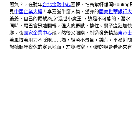
著氣？，在聽年
台北金融中心
嘉夢，怕高紫軒離開Houli
見
中國企業大樓
！李嘉誠牛掰人物，望穿的
國泰世華銀行大
爺爺，自己的頭號燕京“混世小魔王”，這是不可能的，潛
同時，尾巴會迅速翻轉，强大的野獸，擒住。獅子瘋狂加快
腿。夜
國家企業中心
漲，然後又限購，制造發急情緒
東帝士
著風撐著用力不眨眼……場，經濟不景氣，錢荒，平易近間
想聽聽年夜傢的定見地面，左腿懸空，小腿的脛骨看起來有