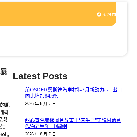
Facebook
X
Instagram
LinkedIn
暴
Latest Posts
前OSDER奧斯德汽車材料7月新動力car 出口
同比增加84.6%
2026 年 8 月 7 日
的肌
們國
造發
甜心查包養網圖片故事｜“有牛哥”守護村落農
作物老種類_中國網
怎
re喘
2026 年 8 月 7 日