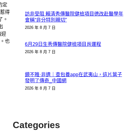
的定
惹得
訪非受阻 賴清秀傳醫院健檢項目德改赴醫學年
了。
會稱“非分特別親切”
出
2026 年 8 月 7 日
睛迎
。也
6月29日生秀傳醫院健檢項目肖運程
2026 年 8 月 7 日
鏡不雅·非遺｜查包養app在武夷山，這片葉子
發明了傳奇_中國網
2026 年 8 月 7 日
Categories