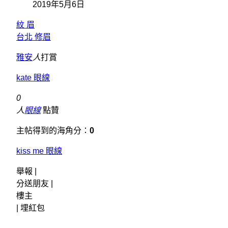
2019年5月6日
紋 眉
台北 修眉
雅安
人
打賞
kate 眼線
0
人
眼線
點贊
主帖得到的海角分：
0
kiss me 眼線
舉報 |
分送朋友 |
樓主
|
埋紅包