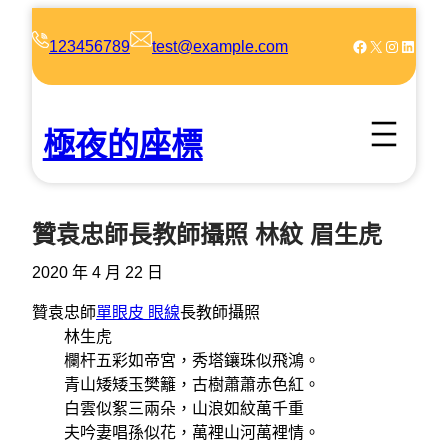
跳
至
Facebook
X
Instagram
LinkedIn
123456789
test@example.com
主
要
內
極夜的座標
容
贊袁忠師長教師攝照 林紋 眉生虎
2020 年 4 月 22 日
贊袁忠師
單眼皮 眼線
長教師攝照
林生虎
欄杆五彩如帝宮，秀塔鑲珠似飛鴻。
青山矮矮玉樊籬，古樹蕭蕭赤色紅。
白雲似絮三兩朵，山浪如紋萬千重
夫吟妻唱孫似花，萬裡山河萬裡情。