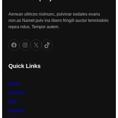
Aenean ultrices nislnunc, pulvinar sodales evariu
non.as Namet pulv ina libero fringill auctor lemnisdolo
repea ndus. Tempor autem.
Facebook
Instagram
X
TikTok
Quick Links
Home
About Us
Blog
Services