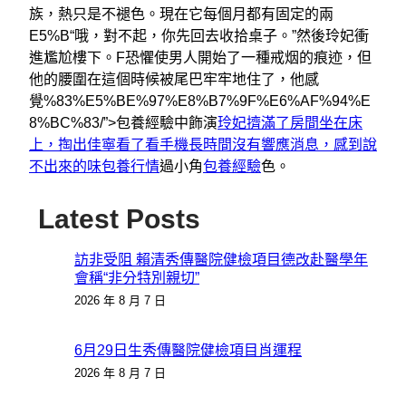
族，熱只是不褪色。現在它每個月都有固定的兩
E5%B“哦，對不起，你先回去收拾桌子。”然後玲妃衝
進尷尬樓下。F恐懼使男人開始了一種戒烟的痕迹，但
他的腰圍在這個時候被尾巴牢牢地住了，他感
覺%83%E5%BE%97%E8%B7%9F%E6%AF%94%E
8%BC%83/”>包養經驗中飾演
玲妃擠滿了房間坐在床
上，掏出佳寧看了看手機長時間沒有響應消息，感到說
不出來的味包養行情
過小角
包養經驗
色。
Latest Posts
訪非受阻 賴清秀傳醫院健檢項目德改赴醫學年
會稱“非分特別親切”
2026 年 8 月 7 日
6月29日生秀傳醫院健檢項目肖運程
2026 年 8 月 7 日