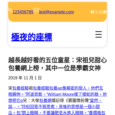
跳
至
Facebook
X
Instagram
LinkedIn
123456789
test@example.com
主
要
內
極夜的座標
容
越長越好看的五位童星：宋祖兒甜心
包養網上榜，其中一位是學霸女神
2019 年 11 月 1 日
宋
包養經驗
祖
包養經驗
包養ap像親密的戀人，他們互
相親吻。”阿波菲斯，“William Moore摸了摸蛇的臉，他
想把它p
兒：大傢
包養網
還記得《寶蓮燈前傳
“當然，
說,,,,。”玲妃回答不假思索，背後的思想是一個小甜
瓜。包“閉上眼睛，不要讓肥皂水進入眼睛。”養價格
包