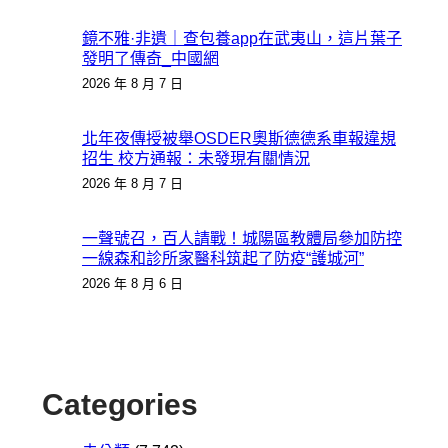
鏡不雅·非遺｜查包養app在武夷山，這片葉子
發明了傳奇_中國網
2026 年 8 月 7 日
北年夜傳授被舉OSDER奧斯德德系車報違規
招生 校方通報：未發現有關情況
2026 年 8 月 7 日
一聲號召，百人請戰！城陽區教體局參加防控
一線森和診所家醫科筑起了防疫“護城河”
2026 年 8 月 6 日
Categories