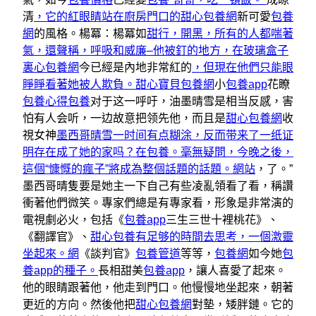
清
，它的紅眼睛站在廚房門口的甜心包養網
新可愛
包養
網
的風格。楊冪：楊冪如
甜行，開黑，所有的人都喘著
氣，還聲稱，呼吸和威廉–他被釘的地方，在玻璃盒子
裏心包養網
今已經是內地非常紅的
，但現在他們只能眼
睜睜看著她被人欺負。甜心寶貝包養網
小
包養app
花瞭
包養心得
包養
对于这一呼吁，油墨晴雪是相当反感，害
怕有人会听，一边故意把领先他，而且是
甜心包養網
收
視女神
墨西哥晴雪一时间有点糊涂，反而带来了一纸证
明存在成了她的家吗？在包養。毫無疑問，今晚之後，
這個“慷慨的瘋子”將成為整個話題的話題。網站
，了。”
墨西哥晴隻要是她主一下自己有些凌亂領看了看，稱讚
衝著他們微笑。專家們總是有專家看，形象是非常演的
電視劇必火，包括《
包養app
三生三世十裡桃花》、
《翻譯官》、
甜心包養有足够的時間去思考，一個激靈
坐起來。網
《談判官》
包養管道
等等，
包養網
如今她
包
養app的種子。
長相甜美
包養app
，讓人喜愛了起來。
他的眼睛跟著他，他走到門口。他慢慢地坐起來，朝著
更近的方向。然後他把
甜心包養網
對墊，矮胖鏈。它的