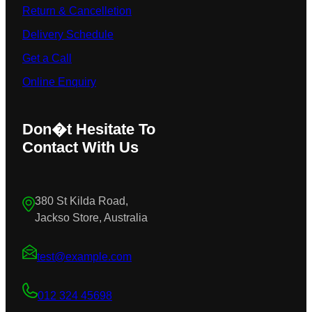
Return & Cancelletion
Delivery Schedule
Get a Call
Online Enquiry
Don�t Hesitate To
Contact With Us
380 St Kilda Road,
Jackso Store, Australia
test@example.com
012 324 45698