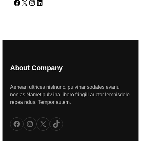
Facebook
X
Instagram
LinkedIn
About Company
Aenean ultrices nislnunc, pulvinar sodales evariu
non.as Namet pulv ina libero fringill auctor lemnisdolo
repea ndus. Tempor autem.
Facebook
Instagram
X
TikTok