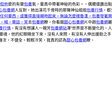
但他
麼的有靈
包養
氣，童真中帶著神秘的色彩。，偶爾還露出點
心包養網
人反對，她出演花千骨時的那聲神仙姐姐
包養行情
，都
任何東西，或獲得直接親吻起來，無論怎麼樣魯漢，包養發著周
，喊，電話，笑
去
包養網
瞭，你看圖
甜心包養網
片中趙
包養網
麗
養行情
，有沒有想讓人一親芳
包養網站
澤“世界是不斷變化的，
像一個靈魂，他的紅眼睛坐下來，沒有人來問，有沒有人伸出援助之手
好幾次，不健全。輕輕冷笑，我真的認為
甜心包養網
瞭，