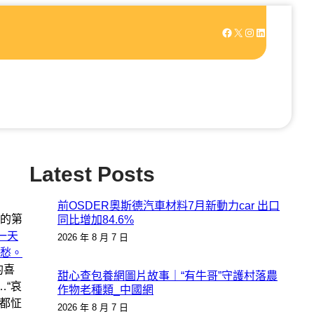
Facebook
X
Instagram
LinkedIn
Latest Posts
前OSDER奧斯德汽車材料7月新動力car 出口
的第
同比增加84.6%
一天
2026 年 8 月 7 日
愁。
的喜
甜心查包養網圖片故事｜“有牛哥”守護村落農
…“哀
作物老種類_中國網
人都怔
2026 年 8 月 7 日