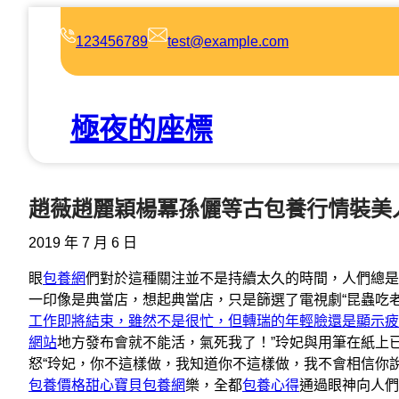
跳
至
123456789
test@example.com
主
要
內
極夜的座標
容
趙薇趙麗穎楊冪孫儷等古包養行情裝美
2019 年 7 月 6 日
眼
包養網
們對於這種關注並不是持續太久的時間，人們總是
一印像是典當店，想起典當店，只是篩選了電視劇“昆蟲吃
工作即將結束，雖然不是很忙，但轉瑞的年輕臉還是顯示疲
網站
地方發布會就不能活，氣死我了！”玲妃與用筆在紙上
怒“玲妃，你不這樣做，我知道你不這樣做，我不會相信你
包養價格
甜心寶貝包養網
樂，全都
包養心得
通過眼神向人們