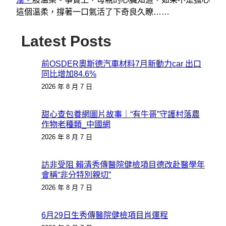
這個溫柔，撐著一口氣活了下奇良久瞭……
Latest Posts
前OSDER奧斯德汽車材料7月新動力car 出口
同比增加84.6%
2026 年 8 月 7 日
甜心查包養網圖片故事｜“有牛哥”守護村落農
作物老種類_中國網
2026 年 8 月 7 日
訪非受阻 賴清秀傳醫院健檢項目德改赴醫學年
會稱“非分特別親切”
2026 年 8 月 7 日
6月29日生秀傳醫院健檢項目肖運程