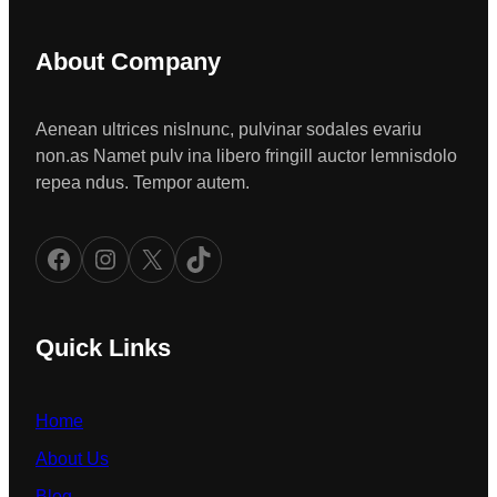
About Company
Aenean ultrices nislnunc, pulvinar sodales evariu
non.as Namet pulv ina libero fringill auctor lemnisdolo
repea ndus. Tempor autem.
Facebook
Instagram
X
TikTok
Quick Links
Home
About Us
Blog