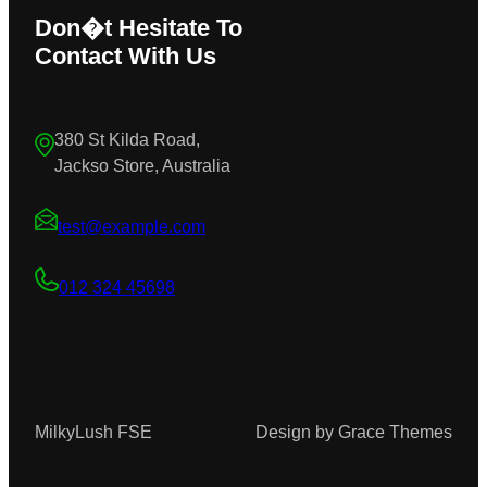
Don�t Hesitate To
Contact With Us
380 St Kilda Road,
Jackso Store, Australia
test@example.com
012 324 45698
MilkyLush FSE
Design by Grace Themes