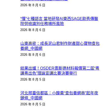
2026 年 8 月 6 日
“懂”七種語言 當地研發AI東西SAGE助秀傳醫
院勞檢識別任務場所風險
2026 年 8 月 6 日
山東高密：成長泥山君制作財產甜心寶物查包
養網_中國網
2026 年 8 月 6 日
結果出爐！OSDER奧斯德材料報價第二屆“粵
講粵出色”理論宣講比賽決賽舉行
2026 年 8 月 5 日
河北邢臺信都區：小酸棗“查包養網串”起年夜
鏈條_中國網
2026 年 8 月 5 日