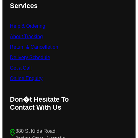
Services
Help & Ordering
About Tracking
Return & Cancelletion
Delivery Schedule
Get a Call
Online Enquiry
Don�t Hesitate To
Contact With Us
380 St Kilda Road,