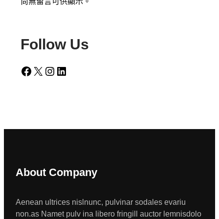
尚無留言可供顯示。
Follow Us
Facebook
X
Instagram
LinkedIn
About Company
Aenean ultrices nislnunc, pulvinar sodales evariu
non.as Namet pulv ina libero fringill auctor lemnisdolo