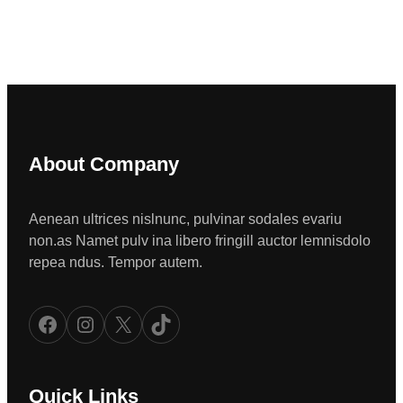
About Company
Aenean ultrices nislnunc, pulvinar sodales evariu
non.as Namet pulv ina libero fringill auctor lemnisdolo
repea ndus. Tempor autem.
Facebook
Instagram
X
TikTok
Quick Links