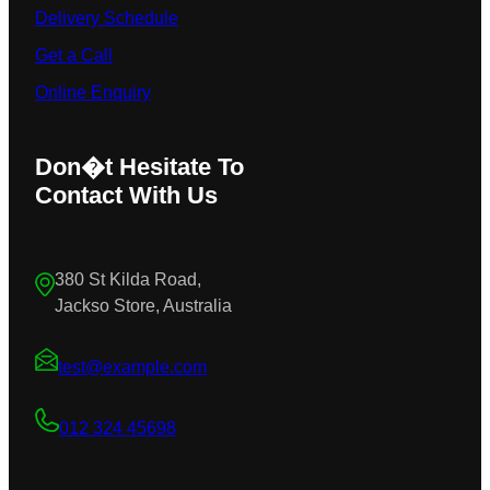
Delivery Schedule
Get a Call
Online Enquiry
Don�t Hesitate To
Contact With Us
380 St Kilda Road,
Jackso Store, Australia
test@example.com
012 324 45698