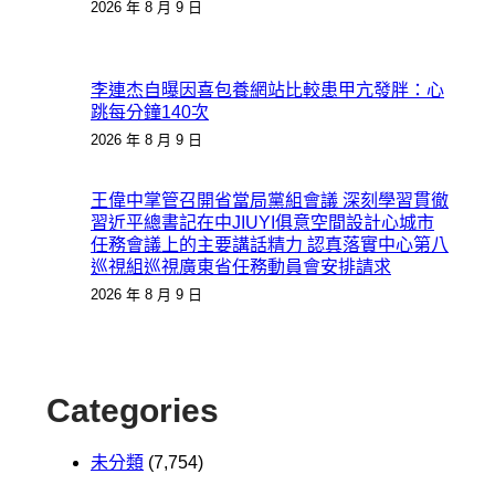
2026 年 8 月 9 日
李連杰自曝因喜包養網站比較患甲亢發胖：心
跳每分鐘140次
2026 年 8 月 9 日
王偉中掌管召開省當局黨組會議 深刻學習貫徹
習近平總書記在中JIUYI俱意空間設計心城市
任務會議上的主要講話精力 認真落實中心第八
巡視組巡視廣東省任務動員會安排請求
2026 年 8 月 9 日
Categories
未分類
(7,754)