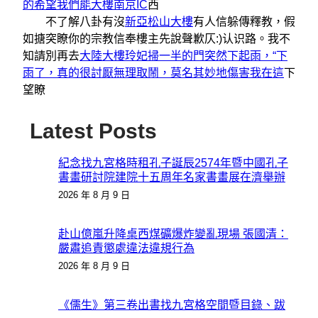
的希望我們能大樓
南京IC
西
不了解八卦有沒
新亞松山大樓
有人信躲傳釋教，假
如搪突瞭你的宗教信奉樓主先說聲歉仄:)认识路。我不
知請別再去
大陸大樓玲妃掃一半的門突然下起雨，“下
雨了，真的很討厭無理取鬧，莫名其妙地傷害我在這
下
望瞭
Latest Posts
紀念找九宮格時租孔子誕辰2574年暨中國孔子
書畫研討院建院十五周年名家書畫展在濟舉辦
2026 年 8 月 9 日
赴山億嵐升降桌西煤礦爆炸變亂現場 張國清：
嚴肅追責懲處違法違規行為
2026 年 8 月 9 日
《儒生》第三卷出書找九宮格空間暨目錄、跋