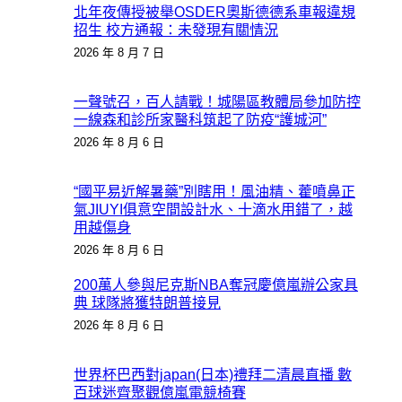
北年夜傳授被舉OSDER奧斯德德系車報違規
招生 校方通報：未發現有關情況
2026 年 8 月 7 日
一聲號召，百人請戰！城陽區教體局參加防控
一線森和診所家醫科筑起了防疫“護城河”
2026 年 8 月 6 日
“國平易近解暑藥”別瞎用！風油精、藿噴鼻正
氣JIUYI俱意空間設計水、十滴水用錯了，越
用越傷身
2026 年 8 月 6 日
200萬人參與尼克斯NBA奪冠慶億嵐辦公家具
典 球隊將獲特朗普接見
2026 年 8 月 6 日
世界杯巴西對japan(日本)禮拜二清晨直播 數
百球迷齊聚觀億嵐電競椅賽