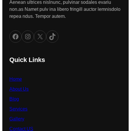
Aenean ultrices nislnunc, pulvinar sodales evariu
non.as Namet pulv ina libero fringill auctor lemnisdolo
repea ndus. Tempor autem.
Facebook
Instagram
X
TikTok
Quick Links
Home
About Us
Blog
Services
Gallery
Contact US