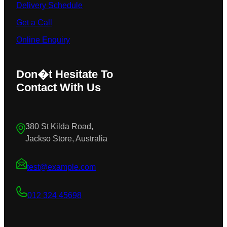
Delivery Schedule
Get a Call
Online Enquiry
Don�t Hesitate To
Contact With Us
380 St Kilda Road,
Jackso Store, Australia
test@example.com
012 324 45698