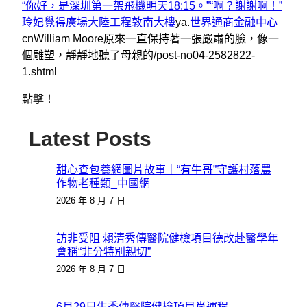
“你好，是深圳第一架飛機明天18:15。”“啊？謝謝啊！”
玲妃覺得廣場
大陸工程敦南大樓
ya.
世界通商金融中心
cnWilliam Moore原來一直保持著一張嚴肅的臉，像一
個雕塑，靜靜地聽了母親的/post-no04-2582822-
1.shtml
點擊！
Latest Posts
甜心查包養網圖片故事｜“有牛哥”守護村落農
作物老種類_中國網
2026 年 8 月 7 日
訪非受阻 賴清秀傳醫院健檢項目德改赴醫學年
會稱“非分特別親切”
2026 年 8 月 7 日
6月29日生秀傳醫院健檢項目肖運程