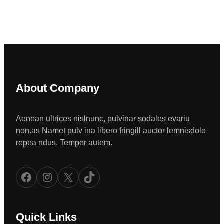
About Company
Aenean ultrices nislnunc, pulvinar sodales evariu
non.as Namet pulv ina libero fringill auctor lemnisdolo
repea ndus. Tempor autem.
Facebook
Instagram
X
TikTok
Quick Links