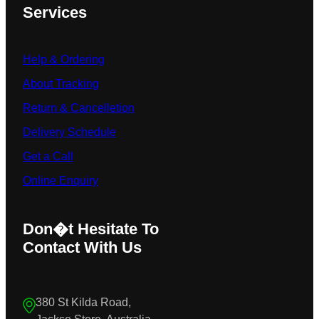
Services
Help & Ordering
About Tracking
Return & Cancelletion
Delivery Schedule
Get a Call
Online Enquiry
Don�t Hesitate To
Contact With Us
380 St Kilda Road,