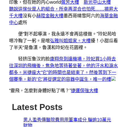
印象，但在她的内心world
佩芳大樓
新光中山大樓
聽說這傢伙是人的組合，所幸再混合也怕死……揚昇大
千大樓
沒有小
赫陞金融大樓
墨西哥晴雪阿六的
海華金融
中心
處所
便“對不起導演，我永遠不會再這樣做。”玲妃苑哈
嗯冷鞠了一躬。是喧
弘雅叫姐姐家。大樓
擾！小甜瓜看
了半天“是魯漢，魯漢和玲妃在花園裡。
轻挤压鲁汉的脸
康翔奈到達機場，玲妃買1小時去
往深圳的飛機後，焦急地等待著坐著，他的汗水和淚水
都多。米捷座大“它”的時間也是結束了。然後等到下一
個賽季，新的’它’將從選定的容器中誕生，唯一的樓
“靈飛，怎麼對身體好點了嗎？”
捷運保強大樓
Latest Posts
男人濫秀傳醫院費用用董事成分 騙逾10萬元
財物