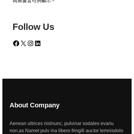
尚無留言可供顯示。
Follow Us
Facebook
X
Instagram
LinkedIn
About Company
Aenean ultrices nislnunc, pulvinar sodales evariu
non.as Namet pulv ina libero fringill auctor lemnisdolo