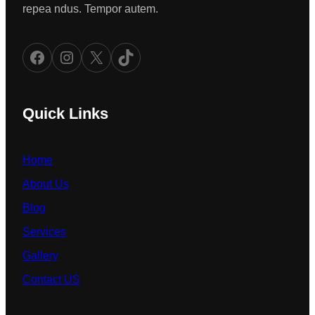
repea ndus. Tempor autem.
Facebook
Instagram
X
TikTok
Quick Links
Home
About Us
Blog
Services
Gallery
Contact US