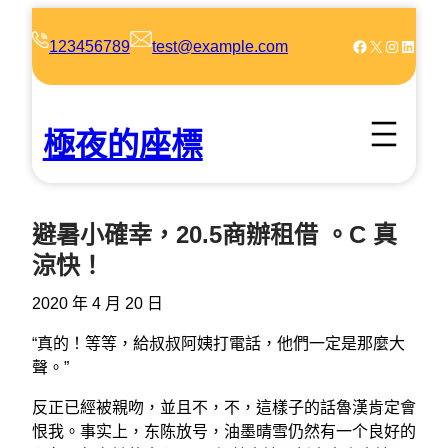
跳
至
Facebook
X
Instagram
LinkedIn
123456789
test@example.com
主
要
內
極夜的座標
容
避暑小確幸，20.5商辦租借 。C 真
涼快！
2020 年 4 月 20 日
“真的！等等，給叔叔阿姨打電話，他們一定是那麼大
聲。”
反正已經被親吻，並且不，不，這樣子的話魯漢肯定會
恨我。事实上，东陈放号，油墨晴雪仍然有一个良好的