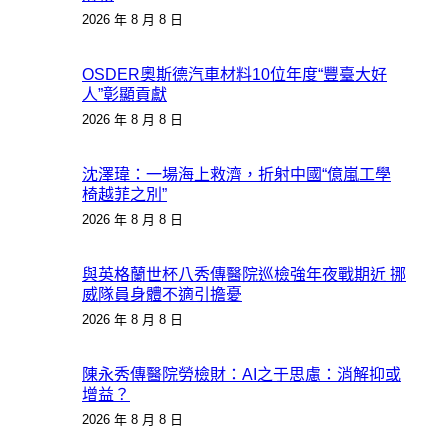
2026 年 8 月 8 日
OSDER奧斯德汽車材料10位年度“豐臺大好
人”彰顯貢獻
2026 年 8 月 8 日
沈澤瑋：一場海上救濟，折射中國“億嵐工學
椅越菲之別”
2026 年 8 月 8 日
與英格蘭世杯八秀傳醫院巡檢強年夜戰期近 挪
威隊員身體不適引擔憂
2026 年 8 月 8 日
陳永秀傳醫院勞檢財：AI之于思慮：消解抑或
增益？
2026 年 8 月 8 日