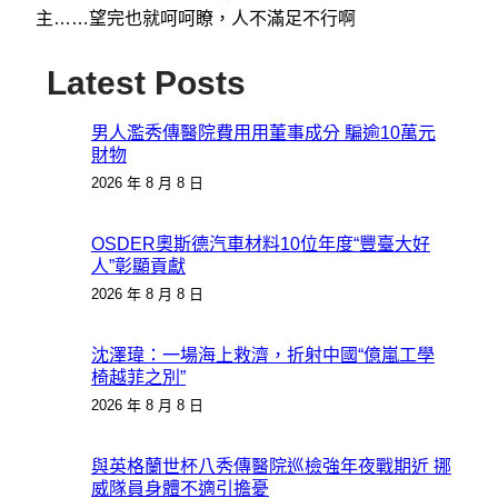
主……望完也就呵呵瞭，人不滿足不行啊
Latest Posts
男人濫秀傳醫院費用用董事成分 騙逾10萬元
財物
2026 年 8 月 8 日
OSDER奧斯德汽車材料10位年度“豐臺大好
人”彰顯貢獻
2026 年 8 月 8 日
沈澤瑋：一場海上救濟，折射中國“億嵐工學
椅越菲之別”
2026 年 8 月 8 日
與英格蘭世杯八秀傳醫院巡檢強年夜戰期近 挪
威隊員身體不適引擔憂