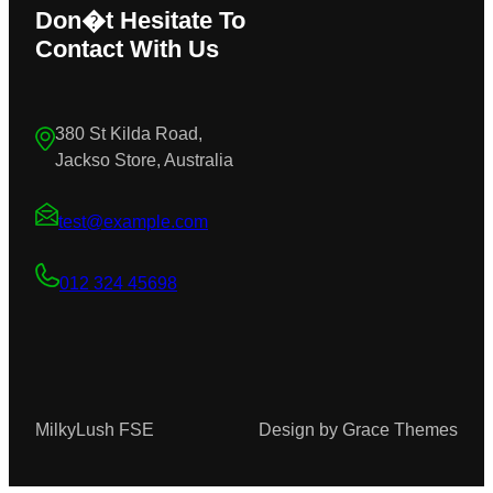
Don�t Hesitate To
Contact With Us
380 St Kilda Road,
Jackso Store, Australia
test@example.com
012 324 45698
MilkyLush FSE
Design by Grace Themes