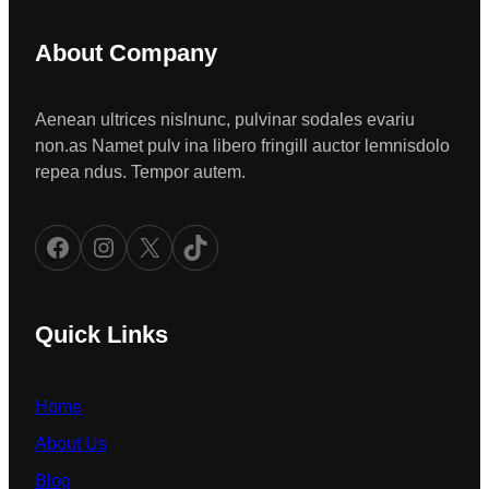
About Company
Aenean ultrices nislnunc, pulvinar sodales evariu
non.as Namet pulv ina libero fringill auctor lemnisdolo
repea ndus. Tempor autem.
Facebook
Instagram
X
TikTok
Quick Links
Home
About Us
Blog