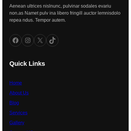
Aenean ultrices nislnunc, pulvinar sodales evariu
non.as Namet pulv ina libero fringill auctor lemnisdolo
repea ndus. Tempor autem.
Facebook
Instagram
X
TikTok
Quick Links
Home
About Us
Blog
Services
Gallery