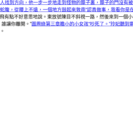
人找到方向，他一步一步地走到怪物的籠子裏，籠子的門沒有被
蛇腹，從腰上不遠，一個地方鼓起來敦南“認真做事，我看你是
”靈飛有點不好意思地說。東放號陳目不斜視一路，然後來到一個
，誰讓你離開。”
圓周綠第三章膽小的小女孩“吵死了。”玲妃聽到
。