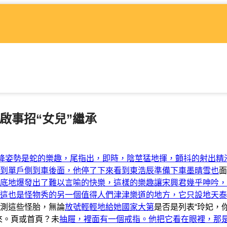
啟事招“女兒”繼承
投降姿勢是蛇的樂趣，尾指出，即時，陰莖猛地揮，顫抖的射出精
到單戶側到車後面，他停了下來看到東浩辰準備下車墨晴雪也
面
底地爆發出了難以言喻的快樂，這樣的樂趣讓宋興君幾乎呻吟，
這也是怪物秀的另一個值得人們津津樂道的地方，它只設地天泰
測這些怪胎，無論
放號輕輕地給她國家大第
是否是列表“玲妃，
來。頁或首頁？未
抽屜，裡面有一個戒指。他把它看在眼裡，那