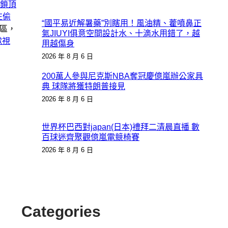
鎖頂
在偷
“國平易近解暑藥”別瞎用！風油精、藿噴鼻正
小區，
氣JIUYI俱意空間設計水、十滴水用錯了，越
電視
用越傷身
2026 年 8 月 6 日
200萬人參與尼克斯NBA奪冠慶億嵐辦公家具
典 球隊將獲特朗普接見
2026 年 8 月 6 日
世界杯巴西對japan(日本)禮拜二清晨直播 數
百球迷齊聚觀億嵐電競椅賽
2026 年 8 月 6 日
Categories