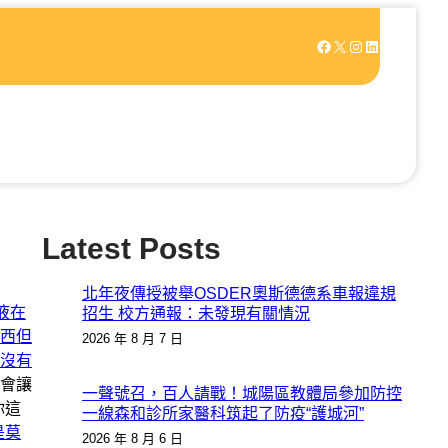
Facebook
X
Instagram
LinkedIn
Latest Posts
北年夜傳授被舉OSDER奧斯德德系車報違規
液在
招生 校方通報：未發現有關情況
西但
2026 年 8 月 7 日
沒有
會讓
一聲號召，百人請戰！城陽區教體局參加防控
你這
一線森和診所家醫科筑起了防疫“護城河”
是莫
2026 年 8 月 6 日