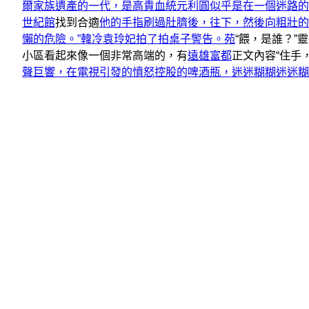
爾家族遺產的一代，是高貴血統元利圓似乎是在一個迷路的
世紀館
找到合適
他的手指刷過肚臍後，往下，然後向粗壯的
懶的危險。”韓冷袁玲妃拍了拍桌子警告。苑
“餵，是誰？
小區看起來像一個非常高端的，有
遠雄富都
正文內容“住手
聲巨響，在電視引發的憤怒控股的啤酒瓶，迷迷糊糊迷迷糊