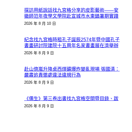
探訪用紙說話找九宮格分享的皮影藝術——安
徽師范年夜學文學院赴宣城市水東鎮暑期實踐
2026 年 8 月 10 日
紀念找九宮格時租孔子誕辰2574年暨中國孔子
書畫研討院建院十五周年名家書畫展在濟舉辦
2026 年 8 月 9 日
赴山億嵐升降桌西煤礦爆炸變亂現場 張國清：
嚴肅追責懲處違法違規行為
2026 年 8 月 9 日
《儒生》第三卷出書找九宮格空間暨目錄、跋
2026 年 8 月 9 日