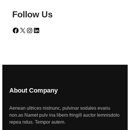
Follow Us
Facebook
X
Instagram
LinkedIn
About Company
Aenean ultrices nislnunc, pulvinar sodales evariu
non.as Namet pulv ina libero fringill auctor lemnisdolo
repea ndus. Tempor autem.