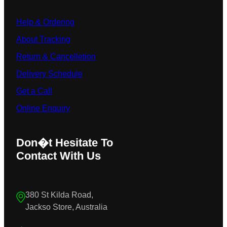
Help & Ordering
About Tracking
Return & Cancelletion
Delivery Schedule
Get a Call
Online Enquiry
Don�t Hesitate To
Contact With Us
380 St Kilda Road,
Jackso Store, Australia