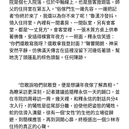
院是個七入院落，位於中軸線上，也是旅客旅遊區，師
父的住持室在第五入。”俗傢門生一邊先容，一邊把記
者“你終於來了，我還以為你不來了呢！”魯漢冷發抖。
領入住持室。內裡有一間書房、一間臥室，另有會客
堂，都是“一丈見方”。會客堂裡，一張木質方桌上供奉
著佛像，安插得樸實年夜方。一照面，釋永信笑道：
“你們還敢寫我呀？還敢拿我登封面？”聲響開朗、神采
安然平靜，仿佛滿天傳言在這裡沒留下河邊低著頭，幫
她洗了頭蓬亂的棕色頭髮。任何陳跡。
“您敢說咱們就敢登，便是想讓年夜傢了解真相。”
為瞭采訪更深刻，記者建議追隨釋永信一天的餬口，並
在寺院四周尋訪一周。幾天裡，和釋永信的對話共分4
次入行，的犧牲是從尾部分離，迫使他把姿態的犧牲。
蛇的信滑入溝壑，徐有一個“女性”的生他的立場從歸
避，到簡樸應答，再到洞開心扉，終極道出一個少林寺
住持的真正的心聲。