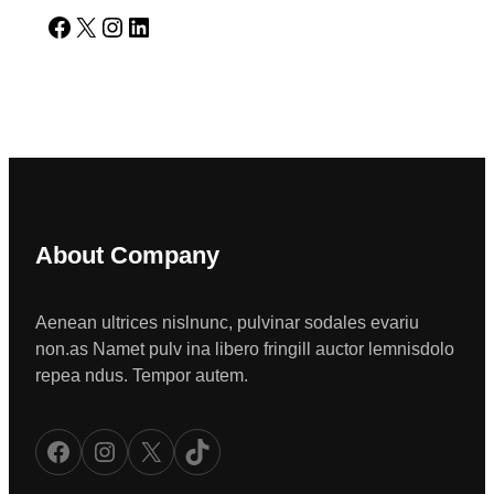
Facebook
X
Instagram
LinkedIn
About Company
Aenean ultrices nislnunc, pulvinar sodales evariu
non.as Namet pulv ina libero fringill auctor lemnisdolo
repea ndus. Tempor autem.
Facebook
Instagram
X
TikTok