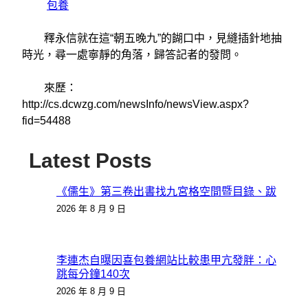
包養
釋永信就在這“朝五晚九”的餬口中，見縫插針地抽
時光，尋一處寧靜的角落，歸答記者的發問。
來歷：
http://cs.dcwzg.com/newsInfo/newsView.aspx?
fid=54488
Latest Posts
《儒生》第三卷出書找九宮格空間暨目錄、跋
2026 年 8 月 9 日
李連杰自曝因喜包養網站比較患甲亢發胖：心
跳每分鐘140次
2026 年 8 月 9 日