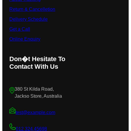
Return & Cancelletion
Delivery Schedule
Get a Call
Online Enquiry
Don�t Hesitate To
Contact With Us
380 St Kilda Road,
Jackso Store, Australia
test@example.com
012 324 45698