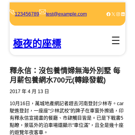
跳
至
Facebook
X
Instagram
LinkedIn
123456789
test@example.com
主
要
內
極夜的座標
容
釋永信：沒包養情婦無海外別墅 每
月薪包養網水700元(轉錄發載)
2017 年 4 月 13 日
10月16日，萬城地產網記者趕去河南登封少林寺。car
駛進登封，一座座“少林武校”的牌子在車窗外擦過，印
有釋永信宣揚畫的餐廳、市肆觸目皆是。已是下戰書5
點瞭，景區外的泊車場還顯示“車位滿”，且全是幾十座
的遊覽年夜客車。