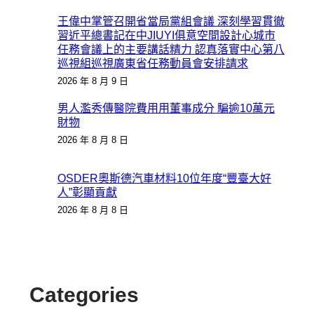
王偉中掌管召開省當局黨組會議 深刻學習貫徹
習近平總書記在中JIUYI俱意空間設計心城市
任務會議上的主要講話精力 認真落實中心第八
巡視組巡視廣東省任務動員會安排請求
2026 年 8 月 9 日
男人濫秀傳醫院費用用董事成分 騙逾10萬元
財物
2026 年 8 月 8 日
OSDER奧斯德汽車材料10位年度“豐臺大好
人”彰顯貢獻
2026 年 8 月 8 日
Categories