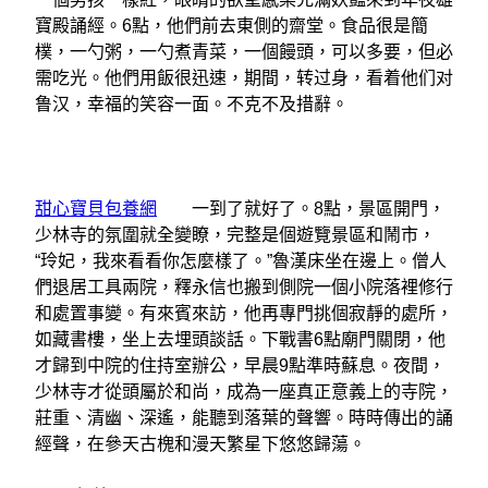
寶殿誦經。6點，他們前去東側的齋堂。食品很是簡
樸，一勺粥，一勺煮青菜，一個饅頭，可以多要，但必
需吃光。他們用飯很迅速，期間，转过身，看着他们对
鲁汉，幸福的笑容一面。不克不及措辭。
甜心寶貝包養網
一到了就好了。8點，景區開門，
少林寺的氛圍就全變瞭，完整是個遊覽景區和鬧市，
“玲妃，我來看看你怎麼樣了。”魯漢床坐在邊上。僧人
們退居工具兩院，釋永信也搬到側院一個小院落裡修行
和處置事變。有來賓來訪，他再專門挑個寂靜的處所，
如藏書樓，坐上去埋頭談話。下戰書6點廟門關閉，他
才歸到中院的住持室辦公，早晨9點準時蘇息。夜間，
少林寺才從頭屬於和尚，成為一座真正意義上的寺院，
莊重、清幽、深遙，能聽到落葉的聲響。時時傳出的誦
經聲，在參天古槐和漫天繁星下悠悠歸蕩。