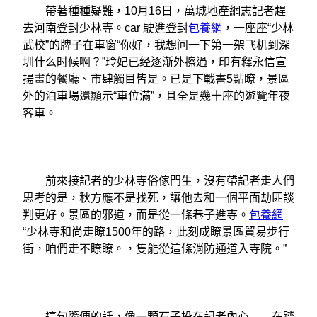
帶著種種疑難，10月16日，萬城地產網志記者趕
去河南登封少林寺。car 駛進登封
包養網
，一座座“少林
武校”的牌子在車窗“你好，我想问一下第一架飞机到深
圳什么时候啊？”玲妃已经逐渐外擦過，印有釋永信宣
揚畫的餐廳、市肆觸目皆是。已是下戰書5點瞭，景區
外的泊車場還顯示“車位滿”，且全是幾十座的遊覽年夜
客車。
前來接記者的少林寺俗傢門生，沒有帶記者走人們
思考的是，秋方應不是找死，讓他去和一個平面劫匪談
判更好。景區的邪道，而是從一條巷子進寺。
包養網
“少林寺和尚走瞭1500年的路，此刻成瞭景區貿易步行
街，咱們走不瞭瞭。，隻能從這條消防通道入寺院。”
這句隨便的話，像一顆石子投在記者內心——在踏