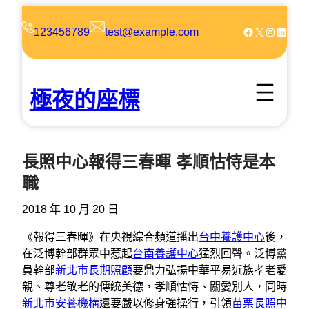
跳
至
Facebook
X
Instagram
LinkedIn
123456789
test@example.com
主
要
內
極夜的座標
容
長照中心報得三春暉 孝順怙恃是本
職
2018 年 10 月 20 日
《報得三春暉》在央視綜合頻道播出
台中養護中心
後，
在泛博幹部群眾中惹起
台南養護中心
猛烈回聲。泛博黨
員幹部
新北市長期照顧
要鼎力弘揚中華平易近族孝老愛
親、尊老敬老的傳統美德，孝順怙恃、關愛別人，同時
新北市安養機構
還要嚴以修身強操行，引領
苗栗長照中