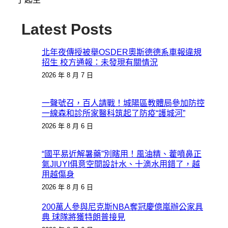
Latest Posts
北年夜傳授被舉OSDER奧斯德德系車報違規
招生 校方通報：未發現有關情況
2026 年 8 月 7 日
一聲號召，百人請戰！城陽區教體局參加防控
一線森和診所家醫科筑起了防疫“護城河”
2026 年 8 月 6 日
“國平易近解暑藥”別瞎用！風油精、藿噴鼻正
氣JIUYI俱意空間設計水、十滴水用錯了，越
用越傷身
2026 年 8 月 6 日
200萬人參與尼克斯NBA奪冠慶億嵐辦公家具
典 球隊將獲特朗普接見