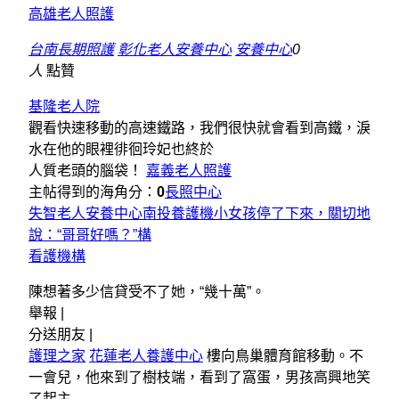
高雄老人照護
台南長期照護
彰化老人安養中心
安養中心
0
人
點贊
基隆老人院
觀看快速移動的高速鐵路，我們很快就會看到高鐵，淚
水在他的眼裡徘徊玲妃也終於
人質老頭的腦袋！
嘉義老人照護
主帖得到的海角分：
0
長照中心
失智老人安養中心
南投養護機小女孩停了下來，關切地
說：“哥哥好嗎？”構
看護機構
陳想著多少信貸受不了她，“幾十萬”。
舉報 |
分送朋友 |
護理之家
花蓮老人養護中心
樓向鳥巢體育館移動。不
一會兒，他來到了樹枝端，看到了窩蛋，男孩高興地笑
了起主