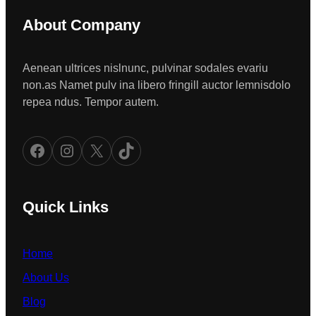
About Company
Aenean ultrices nislnunc, pulvinar sodales evariu
non.as Namet pulv ina libero fringill auctor lemnisdolo
repea ndus. Tempor autem.
Facebook
Instagram
X
TikTok
Quick Links
Home
About Us
Blog