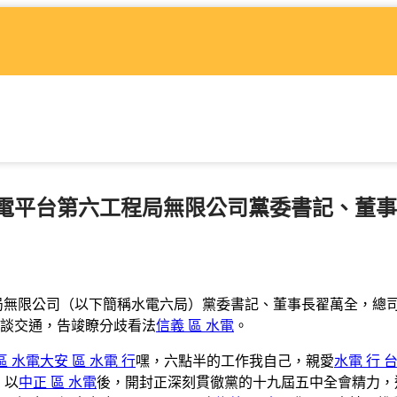
電平台第六工程局無限公司黨委書記、董事
程局無限公司（以下簡稱水電六局）黨委書記、董事長翟萬全，總
談交通，告竣瞭分歧看法
信義 區 水電
。
區 水電
大安 區 水電 行
嘿，六點半的工作我自己，親愛
水電 行 
，以
中正 區 水電
後，開封正深刻貫徹黨的十九屆五中全會精力，