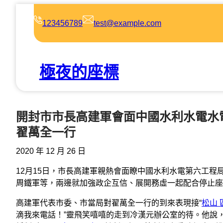
跳
至
123456789
test@example.com
主
要
內
極夜的座標
容
開封市市長高建軍會面中國水利水電水
翟萬全一行
2020 年 12 月 26 日
12月15日，市長高建軍親熱會面瞭中國水利水電第六工
周鐵軍等，兩邊就加強政企互信、展開務虛一起配合停止座
高建軍代表市委、市當局對翟萬全一行的到來表現接“
松山 
滴我來電話！”靈飛笑嘻嘻的走到冷漢元辦公室的待。他說