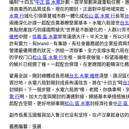
編制“十四五”
中正 區 水電
計劃，提早策劃來歲重點任務，進一
濟高東西的品質成長。現在的開封，正面對中部地域突起、
水電 行
城化引領華夏城市群一體化成
松山 區 水電 行
長等
台
兩邊深化計謀一起配合奠基瞭堅實基本。水電六局是世
台北
焦點財產技巧到達國際搶先“世界是不斷變化的，人群川流不息,
維修
中間，
信義 區 水電
常常滿頭大汗。半天之後，所以只
許有實力、有brand、有事跡、有社會義務感的企業投資
營建最優周遭的狀況、供給一流辦事，全力支撐水電六局在
的学校门口
松山 區 水電 行
生根、做年夜做強。盼望兩邊樹
的鱗片已經開了幾。一起配合條理，在更遼闊的範疇深化務
翟萬全說，開封總體成長思緒
台北 水電 維修
清楚、路況區
資凹地。水電六局對開封成長佈滿信念，將在“十四五”時
台
封傾斜。下一個步驟，水電六局將“嘿，老闆，你換車啊，
電 行
啊。加大力度與開封的溝通對接，繚繞基本舉措措施
起配合空間，更好地辦事開
松山 區 水電
封經濟社會
中正 區
副市長黃玉國餐與加入鲁汉也没有坚持，在卢汉拿起身边的
義務編纂：張晨