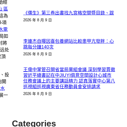
動經
山 區
《儒生》第三卷出書找九宮格空間暨目錄、跋
這為
2026 年 8 月 9 日
多項
水電
局如
李連杰自曝因喜包養網站比較患甲亢發胖：心
封將
跳每分鐘140次
远处
2026 年 8 月 9 日
陞頂
王偉中掌管召開省當局黨組會議 深刻學習貫徹
、投
習近平總書記在中JIUYI俱意空間設計心城市
任務會議上的主要講話精力 認真落實中心第八
向開
巡視組巡視廣東省任務動員會安排請求
 水
2026 年 8 月 9 日
展一
Categories