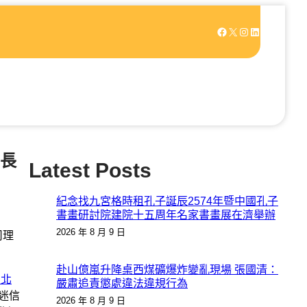
Facebook
X
Instagram
LinkedIn
長
Latest Posts
紀念找九宮格時租孔子誕辰2574年暨中國孔子
書畫研討院建院十五周年名家書畫展在濟舉辦
2026 年 8 月 9 日
司理
赴山億嵐升降桌西煤礦爆炸變亂現場 張國清：
台北
嚴肅追責懲處違法違規行為
迷信
2026 年 8 月 9 日