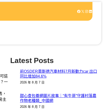
Facebook
X
Instagram
LinkedIn
Latest Posts
前OSDER奧斯德汽車材料7月新動力car 出口
可這
同比增加84.6%
？一
2026 年 8 月 7 日
售，
甜心查包養網圖片故事｜“有牛哥”守護村落農
房主
作物老種類_中國網
2026 年 8 月 7 日