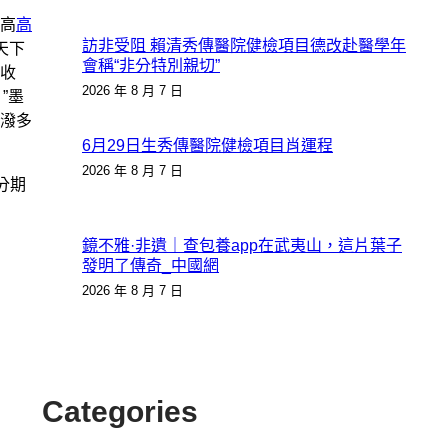
高
高
訪非受阻 賴清秀傳醫院健檢項目德改赴醫學年
天下
會稱“非分特別親切”
收
2026 年 8 月 7 日
”墨
潑多
6月29日生秀傳醫院健檢項目肖運程
2026 年 8 月 7 日
分期
鏡不雅·非遺｜查包養app在武夷山，這片葉子
發明了傳奇_中國網
2026 年 8 月 7 日
Categories