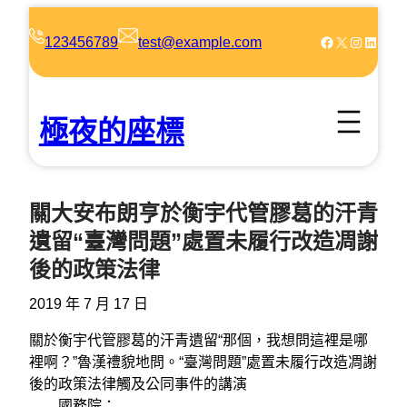
跳
至
Facebook
X
Instagram
LinkedIn
123456789
test@example.com
主
要
內
極夜的座標
容
關大安布朗亨於衡宇代管膠葛的汗青
遺留“臺灣問題”處置未履行改造凋謝
後的政策法律
2019 年 7 月 17 日
關於衡宇代管膠葛的汗青遺留“那個，我想問這裡是哪
裡啊？”魯漢禮貌地問。“臺灣問題”處置未履行改造凋謝
後的政策法律觸及公同事件的講演
國務院：