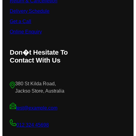
Return & Cancelletion
Delivery Schedule
Get a Call
Online Enquiry
Don�t Hesitate To
Contact With Us
380 St Kilda Road,
Jackso Store, Australia
test@example.com
012 324 45698