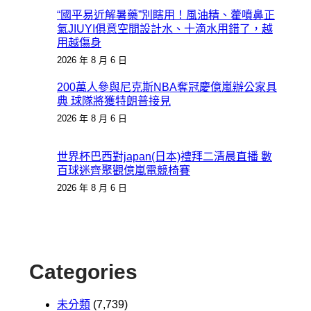
“國平易近解暑藥”別瞎用！風油精、藿噴鼻正
氣JIUYI俱意空間設計水、十滴水用錯了，越
用越傷身
2026 年 8 月 6 日
200萬人參與尼克斯NBA奪冠慶億嵐辦公家具
典 球隊將獲特朗普接見
2026 年 8 月 6 日
世界杯巴西對japan(日本)禮拜二清晨直播 數
百球迷齊聚觀億嵐電競椅賽
2026 年 8 月 6 日
Categories
未分類
(7,739)