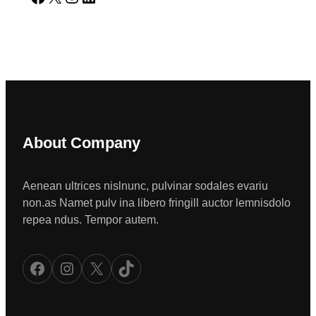
About Company
Aenean ultrices nislnunc, pulvinar sodales evariu
non.as Namet pulv ina libero fringill auctor lemnisdolo
repea ndus. Tempor autem.
Facebook
Instagram
X
TikTok