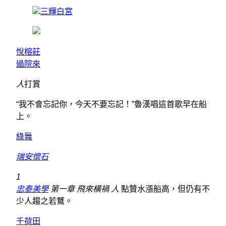
三輝白宮
悅榕莊
過院來
人
打賞
“我不會忘記你，今天不要忘記！”魯漢唱這首歌早在船
上。
綠舞
瑞安懷石
1
忠泰美學
第一章 飛來橫禍 人
點贊水漲船高，但仍有不
少人趨之若鶩。
千荷田