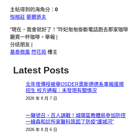
主帖得到的海角分：
0
悅榕莊
華爾道夫
“現在，我會就好了！”玲妃匆匆掛斷電話跑去那家咖啡
廳買一杯咖啡。舉報 |
分送朋友 |
基泰微風
然花苑
樓主
Latest Posts
北年夜傳授被舉OSDER奧斯德德系車報違規
招生 校方通報：未發現有關情況
2026 年 8 月 7 日
一聲號召，百人請戰！城陽區教體局參加防控
一線森和診所家醫科筑起了防疫“護城河”
2026 年 8 月 6 日