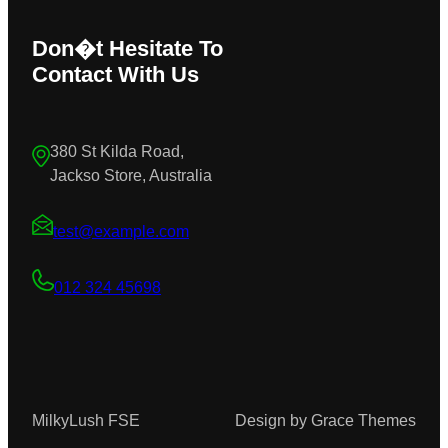
Don�t Hesitate To
Contact With Us
380 St Kilda Road,
Jackso Store, Australia
test@example.com
012 324 45698
MilkyLush FSE
Design by Grace Themes