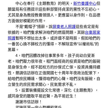
中心在奉行《主題教育》的明天，
新竹養護中心
但
願當局有任務提示這些幹部堅持貞潔的黨性不忘初心。
尤其是身為教授教養領頭人，更應當以身作則，在品德
方面做好模範的作用。
不是“戴帽子”措辭。說
屏東老人照護
這些肯定是有
依據的。咱們隻求解決咱們的燃眉問題，其餘
台東居家
照護
暫時不想扯出太多，或許還不是時辰，假如咱們的
一番苦心換不歸校方的懂得，不解除宣佈“以權術私”的
黑幕。
4，咱們因體改掉往事業多年，孩子尚幼白叟漸
老。咱們壓力很年夜。租門面經商的投資是咱們的飯碗
是身傢生命，經不起校方的炒傢式亡傢。投資具備持續
性，懇請信訪辦在正值開國七十周年年夜政治配景下，
給咱們庶民轉達、懂得咱們的心聲。咱們沒有飯碗，自
立營生的庶民需求關心，民氣需求不亂。
5，設置裝備擺設文化常德，深化《主題教育》，
感同身受的聽取平易近聲，為平易近生！
謝謝市信訪辦！
武陵區第一完小整體租賃戶