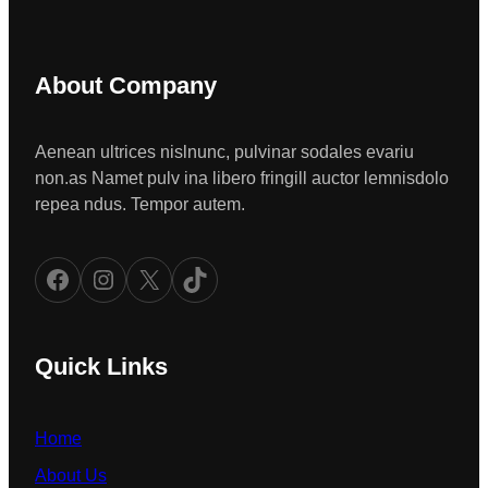
About Company
Aenean ultrices nislnunc, pulvinar sodales evariu
non.as Namet pulv ina libero fringill auctor lemnisdolo
repea ndus. Tempor autem.
Facebook
Instagram
X
TikTok
Quick Links
Home
About Us