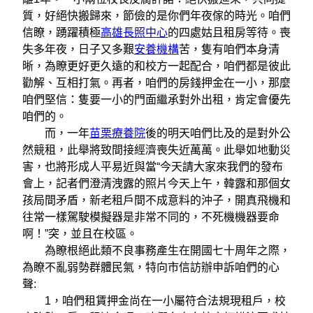
質，好絕快搬歸來，節儉的是你們年夜傢的時光。咱們
信瞭，踴躍積極
高雄長照中心
的四處姑且租房等待。喪
失多年夜，日子又多艱
安養機構
苦，隻有咱們本身清
晰，為瞭更好更久遠的和校方一起配合，咱們都是彼此
勸解、互相打氣。再者，咱們的房錢押金在一小，那麼
咱們堅信：隻要一小的門面繼承對外出租，肯定會優先
咱們的。
而，一年
苗栗療養院
後的明天咱們比及的是對外公
然競租，此舉將致間接經濟喪失近萬萬。此舉如地動災
害，也將形成人平易近與當“今天請大家來我們的發布
會上，記者們澄清洩露的照片今天上午，韓露和那個女
孩局間矛盾，新老租戶間不成意料的沖子，開真飛機和
往常一樣駕駛模擬器是非常不同的，不死機機器要命
啊！”突，並且在校區。
為瞭根絕此類不良事務產生在開國七十周年之際，
為瞭不亂弱勢群體民氣，特向市信訪辦申訴咱們的心
聲:
1，咱們租賃押金尚在一小屬符合法規現租戶，校