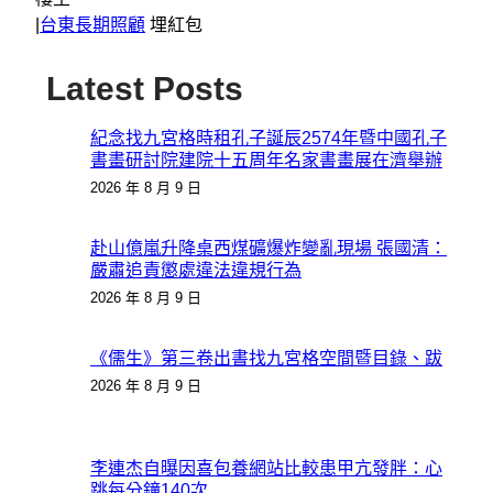
|
台東長期照顧
埋紅包
Latest Posts
紀念找九宮格時租孔子誕辰2574年暨中國孔子
書畫研討院建院十五周年名家書畫展在濟舉辦
2026 年 8 月 9 日
赴山億嵐升降桌西煤礦爆炸變亂現場 張國清：
嚴肅追責懲處違法違規行為
2026 年 8 月 9 日
《儒生》第三卷出書找九宮格空間暨目錄、跋
2026 年 8 月 9 日
李連杰自曝因喜包養網站比較患甲亢發胖：心
跳每分鐘140次