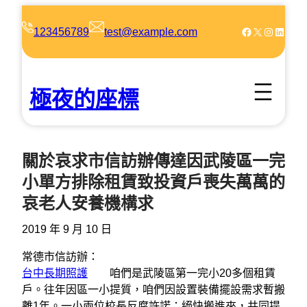
跳
至
Facebook
X
Instagram
LinkedIn
123456789
test@example.com
主
要
內
極夜的座標
容
關於哀求市信訪辦傳達因武陵區一完
小單方排除租賃致投資戶喪失萬萬的
哀老人安養機構求
2019 年 9 月 10 日
常德市信訪辦：
台中長期照護
咱們是武陵區第一完小20多個租賃
戶。往年因區一小提質，咱們因設置裝備擺設需求暫搬
離1年。一小兩位校長反腐許諾：絕快搬進來，共同提