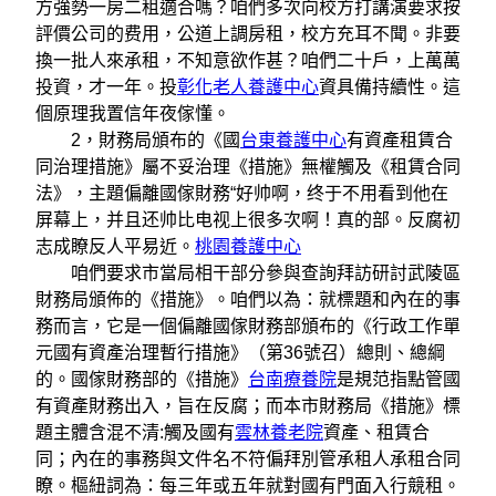
方強勢一房二租適合嗎？咱們多次向校方打講演要求按
評價公司的费用，公道上調房租，校方充耳不聞。非要
換一批人來承租，不知意欲作甚？咱們二十戶，上萬萬
投資，才一年。投
彰化老人養護中心
資具備持續性。這
個原理我置信年夜傢懂。
2，財務局頒布的《國
台東養護中心
有資產租賃合
同治理措施》屬不妥治理《措施》無權觸及《租賃合同
法》，主題偏離國傢財務“好帅啊，终于不用看到他在
屏幕上，并且还帅比电视上很多次啊！真的部。反腐初
志成瞭反人平易近。
桃園養護中心
咱們要求市當局相干部分參與查詢拜訪研討武陵區
財務局頒佈的《措施》。咱們以為：就標題和內在的事
務而言，它是一個偏離國傢財務部頒布的《行政工作單
元國有資產治理暫行措施》（第36號召）總則、總綱
的。國傢財務部的《措施》
台南療養院
是規范指點管國
有資產財務出入，旨在反腐；而本市財務局《措施》標
題主體含混不清:觸及國有
雲林養老院
資產、租賃合
同；內在的事務與文件名不符偏拜別管承租人承租合同
瞭。樞紐詞為：每三年或五年就對國有門面入行競租。