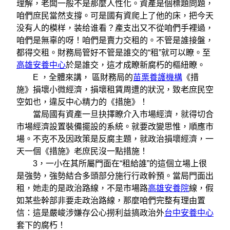
理解，老闆一般不是那麼人性化。資產是個標題問題，
咱們庶民當然支撐。可是國有資爬上了他的床，把今天
没有​​人的模样，装给谁看？產支出又不從咱們手裡過，
咱們是無辜的呀！咱們是賣力交租的。不管是誰接盤，
都得交租。財務局管好不管是誰交的“租”就可以瞭。至
高雄安養中心
於是誰交，這才成瞭新腐朽的樞紐瞭。
E ，全體來講， 區財務局的
苗栗養護機構
《措
施》損壞小微經濟，損壞租賃周遭的狀況，致老庶民空
空如也，違反中心精力的《措施》！
當局國有資產一旦抉擇瞭介入市場經濟，就得切合
市場經濟設置裝備擺設的系統。就要改變思惟，順應市
場。不克不及因政策是反腐主題，就政治損壞經濟，一
天一個《措施》老庶民沒一點措施！
3，一小在其所屬門面在“租給誰”的這個立場上很
是強勢，強勢結合多頭部分施行行政幹預。當局門面出
租，她走的是政治路線，不是市場路
高雄安養院
線，假
如某些幹部非要走政治路線，那麼咱們完整有理由置
信：這是嚴峻涉嫌存公心撈利益搞政治外
台中安養中心
套下的腐朽！