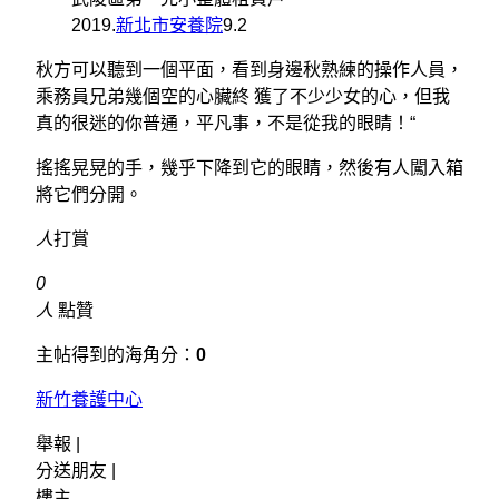
2019.
新北市安養院
9.2
秋方可以聽到一個平面，看到身邊秋熟練的操作人員，
乘務員兄弟幾個空的心臟終 獲了不少少女的心，但我
真的很迷的你普通，平凡事，不是從我的眼睛！“
搖搖晃晃的手，幾乎下降到它的眼睛，然後有人闖入箱
將它們分開。
人
打賞
0
人
點贊
主帖得到的海角分：
0
新竹養護中心
舉報 |
分送朋友 |
樓主