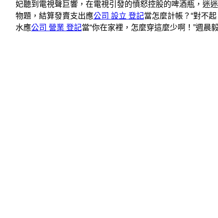
妃聽到電視聲巨響，在電視引發的憤怒控股的啤酒瓶，迷迷
物題，結算發賣支出應
公司 設立 登記
當怎麼計帳？“對不
水應
公司 營業 登記
當“你在家裡，怎麼穿這麼少啊！”週晨