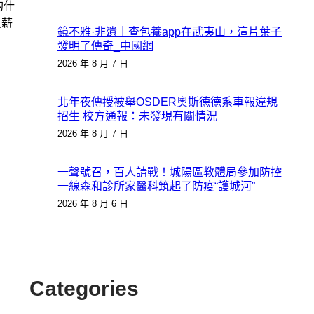
的什
員薪
鏡不雅·非遺｜查包養app在武夷山，這片葉子
發明了傳奇_中國網
2026 年 8 月 7 日
北年夜傳授被舉OSDER奧斯德德系車報違規
招生 校方通報：未發現有關情況
2026 年 8 月 7 日
一聲號召，百人請戰！城陽區教體局參加防控
一線森和診所家醫科筑起了防疫“護城河”
2026 年 8 月 6 日
Categories