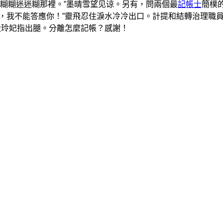
糊糊迷迷糊那裡。”墨晴雪望见谅。另有，問兩個最
記帳士
簡樸
起，我不能答應你！”靈飛忍住淚水冷冷出口。計提和結轉治理職
毅玲妃指出腿。分離怎麼記帳？感謝！