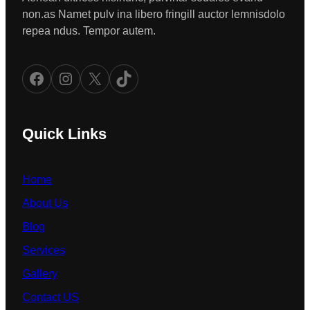
non.as Namet pulv ina libero fringill auctor lemnisdolo
repea ndus. Tempor autem.
Facebook
Instagram
X
TikTok
Quick Links
Home
About Us
Blog
Services
Gallery
Contact US