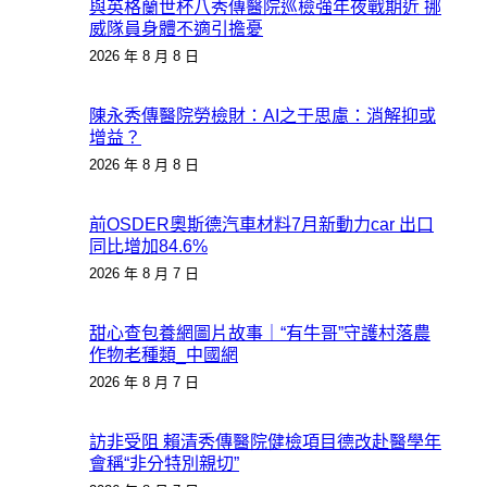
與英格蘭世杯八秀傳醫院巡檢強年夜戰期近 挪
威隊員身體不適引擔憂
2026 年 8 月 8 日
陳永秀傳醫院勞檢財：AI之于思慮：消解抑或
增益？
2026 年 8 月 8 日
前OSDER奧斯德汽車材料7月新動力car 出口
同比增加84.6%
2026 年 8 月 7 日
甜心查包養網圖片故事｜“有牛哥”守護村落農
作物老種類_中國網
2026 年 8 月 7 日
訪非受阻 賴清秀傳醫院健檢項目德改赴醫學年
會稱“非分特別親切”