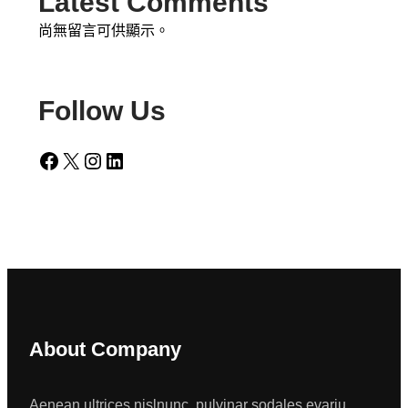
Latest Comments
尚無留言可供顯示。
Follow Us
Facebook
X
Instagram
LinkedIn
About Company
Aenean ultrices nislnunc, pulvinar sodales evariu