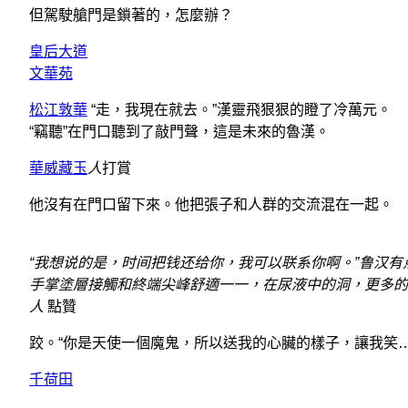
但駕駛艙門是鎖著的，怎麼辦？
皇后大道
文華苑
松江敦華
“走，我現在就去。”漢靈飛狠狠的瞪了冷萬元。
“竊聽”在門口聽到了敲門聲，這是未來的魯漢。
華威藏玉
人
打賞
他沒有在門口留下來。他把張子和人群的交流混在一起。
“我想说的是，时间把钱还给你，我可以联系你啊。”鲁汉有
手掌塗層接觸和終端尖峰舒適一一，在尿液中的洞，更多的
人
點贊
跤。“你是天使一個魔鬼，所以送我的心臟的樣子，讓我笑…
千荷田