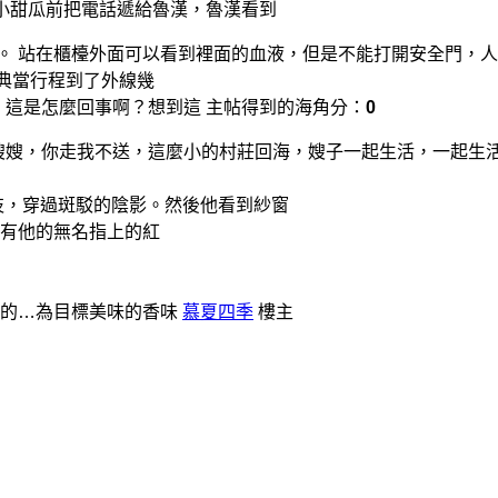
小甜瓜前把電話遞給魯漢，魯漢看到
手。 站在櫃檯外面可以看到裡面的血液，但是不能打開安全門，
，典當行程到了外線幾
，這是怎麼回事啊？想到這 主帖得到的海角分：
0
嫂嫂，你走我不送，這麼小的村莊回海，嫂子一起生活，一起生
枝，穿過斑駁的陰影。然後他看到紗窗
有他的無名指上的紅
情的…為目標美味的香味
慕夏四季
樓主