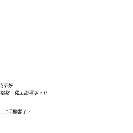
点不好
粘貼。從上面濕冰。 0
…”手機響了，