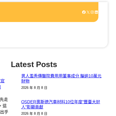
Facebook
X
Instagram
LinkedIn
Latest Posts
男人濫秀傳醫院費用用董事成分 騙逾10萬元
代官
財物
園
2026 年 8 月 8 日
先走
OSDER奧斯德汽車材料10位年度“豐臺大好
，這
人”彰顯貢獻
出乎
2026 年 8 月 8 日