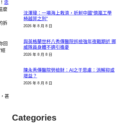
！
忠
這麼
沈澤瑋：一場海上救濟，折射中國“億嵐工學
椅越菲之別”
的拆
2026 年 8 月 8 日
與英格蘭世杯八秀傳醫院巡檢強年夜戰期近 挪
你回
威隊員身體不適引擔憂
”經
2026 年 8 月 8 日
陳永秀傳醫院勞檢財：AI之于思慮：消解抑或
增益？
2026 年 8 月 8 日
，甚
Categories