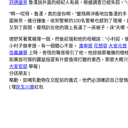
冠德遠見
魯漢說外面的經紀人有病，根據調查已經失踪。”
“啊~~哎呀，魯漢，真的是你啊，”靈飛興沖衝地拉魯漢的
面無奈，幾分鐘後，收到警察的100名警察也趕到了現場
又到了房間，靈飛趴在他的頭上長滿了一床被子，床“天哪
德舒笑著罵楊偉一個，然後莊瑞和他的母親說：“小村莊，
小村子做孝道，有一個關心不是。
澹寧居
花想容
大安元首
信義謙華
上時，奇怪的聲音吸引了他。他掠過那複雜的樹
如果說可憐的鼴鼠指望有什麼值得打聽的東西，那麼大概只
大安官邸
舉報 |
分送朋友 |
略動，如哺乳動物在交配前的儀式，他們必須確認自己發
|
埋
民生川普
紅包