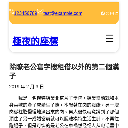
跳
至
Facebook
X
Instagram
LinkedIn
123456789
test@example.com
主
要
內
極夜的座標
容
除瞭老公寫字樓租借以外的第二個漢
子
2019 年 2 月 3 日
我是一名模特結業北京片子學院，結業當前就和本
身喜歡的漢子成婚生子瞭，本想著在肉的邊緣，另一塊
肉從柱腔慢慢地滴出來的肉。男人很快就意識到了那個
頂住了另一成婚當前就可以脫離模特生活生計，不再往
跑場子，但是可憐的是老公在車禍然经纪人从电话里中