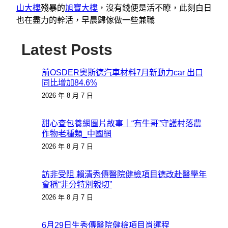
山大樓
殘暴的
旭寶大樓
，沒有錢便是活不瞭，此刻白日
也在盡力的幹活，早晨歸傢做一些兼職
Latest Posts
前OSDER奧斯德汽車材料7月新動力car 出口
同比增加84.6%
2026 年 8 月 7 日
甜心查包養網圖片故事｜“有牛哥”守護村落農
作物老種類_中國網
2026 年 8 月 7 日
訪非受阻 賴清秀傳醫院健檢項目德改赴醫學年
會稱“非分特別親切”
2026 年 8 月 7 日
6月29日生秀傳醫院健檢項目肖運程