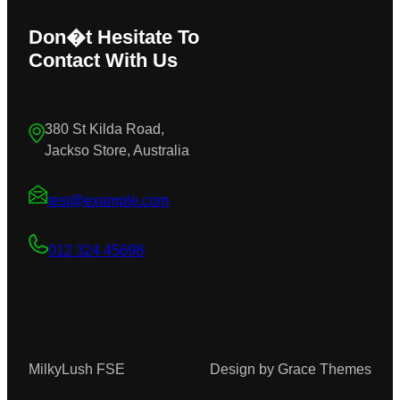
Don�t Hesitate To
Contact With Us
380 St Kilda Road,
Jackso Store, Australia
test@example.com
012 324 45698
MilkyLush FSE
Design by Grace Themes