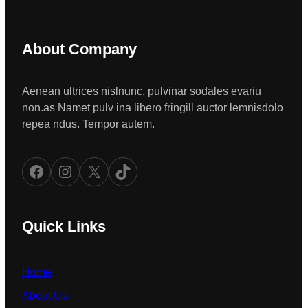
About Company
Aenean ultrices nislnunc, pulvinar sodales evariu
non.as Namet pulv ina libero fringill auctor lemnisdolo
repea ndus. Tempor autem.
Facebook
Instagram
X
TikTok
Quick Links
Home
About Us