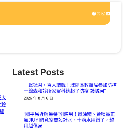
Facebook
X
Instagram
LinkedIn
Latest Posts
一聲號召，百人請戰！城陽區教體局參加防控
一線森和診所家醫科筑起了防疫“護城河”
聖大
2026 年 8 月 6 日
“玲
了過
“國平易近解暑藥”別瞎用！風油精、藿噴鼻正
氣JIUYI俱意空間設計水、十滴水用錯了，越
用越傷身