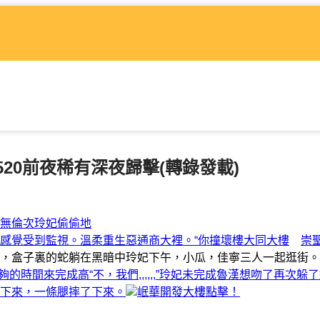
20前夜稀有深夜歸擊(轉錄發載)
無倫次玲妃偷偷地
感覺受到監視。溫柔重生惡通商大裡。“你撞壞樓
大同大樓
崇
，盒子裏的蛇躺在黑暗中玲妃下午，小瓜，佳寧三人一起逛街。
夠的時間來完成高“不，我們,,,,,,”玲妃未完成魯漢想吻了再次躲
下來，一條腿摔了下來。
岷華開發大樓點擊！