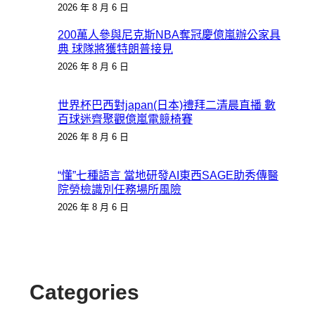
2026 年 8 月 6 日
200萬人參與尼克斯NBA奪冠慶億嵐辦公家具
典 球隊將獲特朗普接見
2026 年 8 月 6 日
世界杯巴西對japan(日本)禮拜二清晨直播 數
百球迷齊聚觀億嵐電競椅賽
2026 年 8 月 6 日
“懂”七種語言 當地研發AI東西SAGE助秀傳醫
院勞檢識別任務場所風險
2026 年 8 月 6 日
Categories