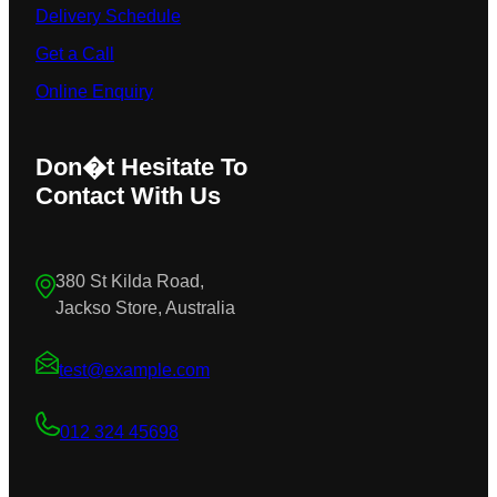
Delivery Schedule
Get a Call
Online Enquiry
Don�t Hesitate To
Contact With Us
380 St Kilda Road,
Jackso Store, Australia
test@example.com
012 324 45698