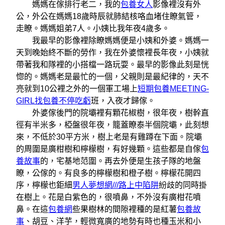
媽媽在傢排行老二，我的
包養女人
影像裡沒有外
公，外公在媽媽18歲時辰就肺結核咯血堵住瞭氣管，
走瞭。媽媽姐弟7人。小姨比我年夜4歲多。
我最早的影像裡除瞭媽媽便是小姨和外婆。媽媽一
天到晚始終不斷的勞作，我在外婆懷裡長年夜，小姨就
帶著我和隊裡的小搭檔一路玩耍。最早的影像此刻是恍
惚的。媽媽老是最忙的一個，父親則是最紀律的，天不
亮就到10公裡之外的一個軍工場上
短期包養
MEETING-
GIRL找包養不停吃虧
班，入夜才歸傢。
外婆傢後門的院壩裡有顆花椒樹，很年夜，樹幹直
徑有半米多，椏盤很年夜，籠蓋瞭泰半個院壩，此刻想
來，不低於30平方米，樹上老是有雞蹲在下面。院壩
的周圍是廣柑樹和檸檬樹，有好幾顆。這些都是自傢
包
養故事
的，宅基地范圍。再去外便是生孩子隊的地盤
瞭，公傢的。有良多的檸檬樹和橙子樹。檸檬花開四
序，檸檬也鉅細
男人夢想網///路上中陷阱
紛歧的同時掛
在樹上。花是白紫色的，很噴鼻，不外沒有廣柑花噴
鼻。在這
包養網
些果樹林的間隙裡種的是紅薯
包養故
事
、胡豆、洋芋，輕微寬廣的地勢有時也種玉米和小