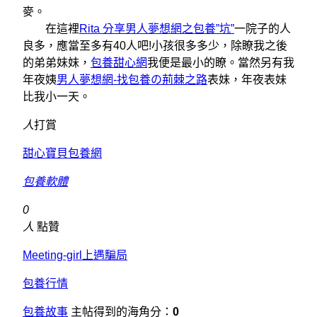
麥。
在這裡
Rita 分享男人夢想網之包養”坑”
一院子的人
良多，應當至多有40人吧!小孩很多多少，除瞭我之後
的弟弟妹妹，
包養甜心網
我便是最小的瞭。當然另有我
年夜姨
男人夢想網-找包養の荊棘之路
表妹，年夜表妹
比我小一天。
人
打賞
甜心寶貝包養網
包養軟體
0
人
點贊
Meeting-girl上遇騙局
包養行情
包養故事
主帖得到的海角分：
0