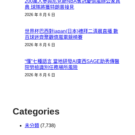
200萬人參與尼克斯NBA奪冠慶億嵐辦公家具
典 球隊將獲特朗普接見
2026 年 8 月 6 日
世界杯巴西對japan(日本)禮拜二清晨直播 數
百球迷齊聚觀億嵐電競椅賽
2026 年 8 月 6 日
“懂”七種語言 當地研發AI東西SAGE助秀傳醫
院勞檢識別任務場所風險
2026 年 8 月 6 日
Categories
未分類
(7,738)