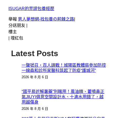
ISUGAR的荒謬包養經歷
舉報
男人夢想網-找包養の荊棘之路
|
分送朋友 |
樓主
|
埋紅包
Latest Posts
一聲號召，百人請戰！城陽區教體局參加防控
一線森和診所家醫科筑起了防疫“護城河”
2026 年 8 月 6 日
“國平易近解暑藥”別瞎用！風油精、藿噴鼻正
氣JIUYI俱意空間設計水、十滴水用錯了，越
用越傷身
2026 年 8 月 6 日