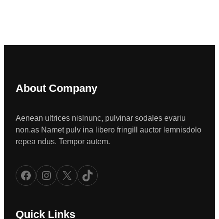
About Company
Aenean ultrices nislnunc, pulvinar sodales evariu
non.as Namet pulv ina libero fringill auctor lemnisdolo
repea ndus. Tempor autem.
Facebook
Instagram
X
TikTok
Quick Links