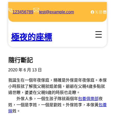
跳
至
Facebook
X
Instagram
LinkedIn
123456789
test@example.com
主
要
內
極夜的座標
容
隨行斷記
2020 年 6 月 13 日
我誕生在一個年夜傢庭，精確是外傢是年夜傢庭。本傢
小時辰就了解我父親就姐弟倆，爺爺在父親4歲多點就
過世瞭，婆婆在父親9歲的時辰也走瞭。
外傢人多，一個生孩子隊就兩個年
包養俱樂部
夜
姓，一個是李姓，一個是劉姓。外傢姓李，本傢黃
包養
妹
姓。