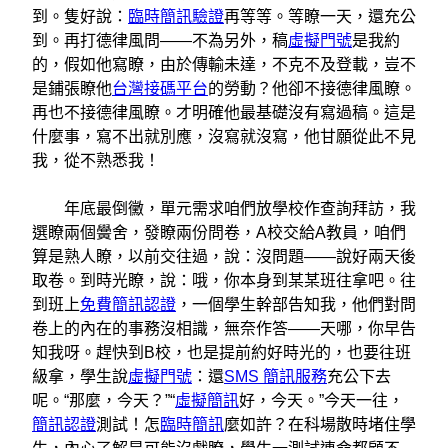
到。隻好說：
臨時簡訊驗證
再等等。等瞭一天，還充公
到。再打德律風問——不為另外，稿
虛擬門號
是我約
的，假如他寫瞭，由於傳輸未達，不克不及登載，豈不
是鋪張瞭他
台灣接碼平台
的勞動？他卻不接德律風瞭。
再也不接德律風瞭。才明確他最基礎沒有寫過稿。這是
什麼事，寫不出就別應，沒寫就沒寫，他甘願從此不見
我，從不熟悉我！
年底最倒黴，單元需求咱們放學校作查詢拜訪，我
選瞭兩個黌舍，發瞭兩份問卷，A校交給A教員，咱們
算是熟人瞭，以前交往過，說：沒問題——說好兩天後
取卷。到時光瞭，說：哦，你本身到某某班往拿吧。往
到班上
免費簡訊認證
，一個學生幹部告知我，他們對問
卷上的內在的事務沒相識，無奈作答——天哪，你早告
知我呀。趕快到B校，也是提前約好時光的，也要往班
級拿，學生說
虛擬門號
：還
SMS 簡訊服務
充公下去
呢。“那麼，今天？”“
虛擬簡訊
好，今天。”今天一往，
簡訊認證
測試！怎
臨時簡訊
麼如許？在科場散時堵住學