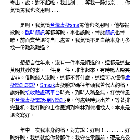
寄出，說：對不起啦，我此刻……等我一歸北京……你
氣憤罵我也沒用啊……
是啊，我氣憤
台灣虛擬sms
罵他也沒用啊。他都報
歉瞭。
臨時簡訊
等都等瞭，事也誤瞭，掉態
簡訊
也掉
瞭，前面貧苦還得自已處置，我氣憤不是白給本身再多
找一份難熬難過？
想想自往年來，沒有一件事是順遂的，還都是這些
莫明其妙的事。一件接一件，堆集起來，有時鳴人啼笑
皆非。借瞭錢人沒瞭，這都不算什麼，這還可以懂得
虛
擬簡訊認證
，
Smszk
虛擬驗證碼往年頭我曾代人約稿，
講好瞭
接收驗證碼平台
時光，到時人稿全無，打德律風
不
台灣虛擬電話接收簡訊
接。何處頓時要出差，等著排
完登机。我打瞭的士從羅湖到梅林到傢裡找人。本來是
還沒寫好。
年中一次我本身約稿，對方說：好啊！…………好
瞭好瞭，我這就給你發郵件。我守在電腦前，硬是充公