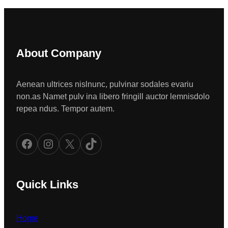
About Company
Aenean ultrices nislnunc, pulvinar sodales evariu
non.as Namet pulv ina libero fringill auctor lemnisdolo
repea ndus. Tempor autem.
Facebook
Instagram
X
TikTok
Quick Links
Home