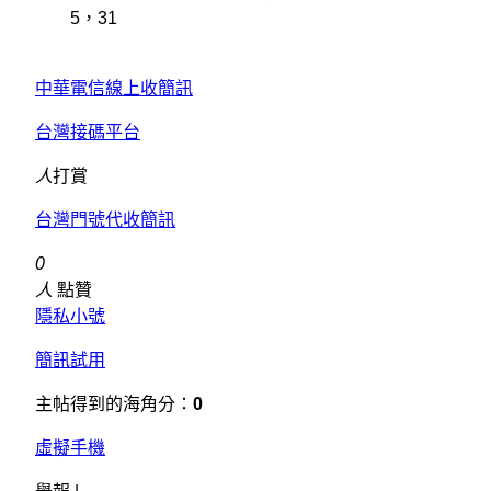
5，31
中華電信線上收簡訊
台灣接碼平台
人
打賞
台灣門號代收簡訊
0
人
點贊
隱私小號
簡訊試用
主帖得到的海角分：
0
虛擬手機