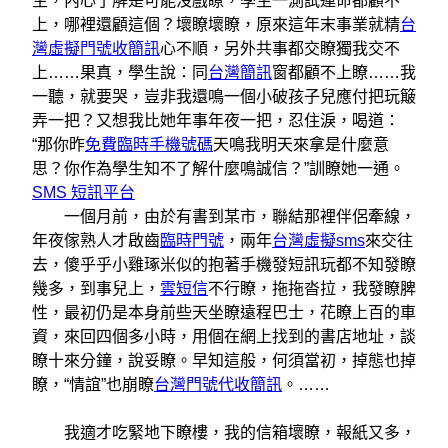
生，內心了解是可能沒戲瞭，學生一測試連命都顧不
上，哪裡還顧這個？壞瞭壞瞭，原來這年末事業就精
台
灣虛擬門號收簡訊
心不順，另外共事都交瞭獨我交不
上……果真，學生說：同
台灣簡訊
窗都顧不上瞭……我
一聽，就要哭，豈非我還鳴一個小破孩子兒應付把玩簸
弄一把？又想我比她年事年夜一把，忍住淚，喝道：
“那你昨
免費臨時手機號碼
天鳴我明天來拿是什麼意
思？你作為學生知不了解什麼鳴誠信？”訓瞭她一通。
SMS 短訊平台
一個月前，由於有書到某市，聯結那裡伴侶牽線，
年夜傢熟人才啟齒
臨時門號
，兩年
台灣虛擬sms
來交往
去，傻乎乎小雞琢米似的抱著手機發短訊玩都不知發瞭
幾多，到事兒上，
雲短信
不行瞭，拖拖沓拉，我發瞭脾
性，最初仍是本身前些天坐瞭遠程巴士，花瞭上百的車
資，來回四個多小時，用個在網上找到的書店地址，談
瞭十來分鐘，說妥瞭。早知這般，何須當初，掉態也掉
瞭，“情誼”也崩瞭
台灣門號代收簡訊
。……
我適才吃緊地下瞭樓，我的信箱壞瞭，報紙又多，