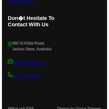
Online Enquiry
Don�t Hesitate To
Contact With Us
380 St Kilda Road,
Jackso Store, Australia
test@example.com
012 324 45698
MilkyLush FSE
Design by Grace Themes