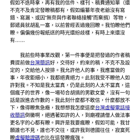
假如不迭時拿，再有我的信件、樣刊、稿費通知單（還
不克不及肯定發瞭稿都有，假如編纂年夜老爺沒有寫
錯、寫漏、或因“無奈與作者聯絡接觸”而棄捐）等物，
郵遞員就胡亂一塞，以前曾經丟過幾回瞭。我怕瞭他們
瞭。偏偏幾份報紙送的時光還紛歧樣，有時上來還沒
有……
我前些時事業改觀，第一件事便是把發過的作者稿
費提前做
台灣簡訊
好，交待好，約來的稿，不克不及設
定的，交給他人按排。我允許他人的事，我應當做的
事，年夜鉅細小，我都絕責絕力。此刻我受不瞭他人如
許對我。不知是我太當真，仍是此刻的人太不當真，這
個瘋子的世界，像一場茍合胡搞的男歡女愛，沒有一句
話是說進去作數的。我此刻什麼都不敢信，什麼都放不
下，像得瞭焦急癥，我想想我怎麼這麼
台灣虛擬電話接
收簡訊
倒黴啊，絕遇著如許的人，到廟裡請僧人做法事
更名字的心都有瞭。興許是我要瘋瞭，假如可能，我甘
願誰也不見，誰也不交往，或許我到德國往住，寂寞死
瞭
虛擬驗證碼
也比在這發瞭瘋強。