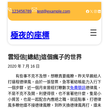
跳
至
Facebook
X
Instagram
LinkedIn
123456789
test@example.com
主
要
內
極夜的座標
容
雲短信[總結]這個瘋子的世界
2020 年 7 月 16 日
有些事不克不及想，想瞭真要瘋瞭。昨天早晨給人
打遠程德律風，由於一張發票，急等著結帳能力入行下
一個步驟，近一個月來曾經打瞭數次
免費簡訊
德律風，
不是不克不及開，利便得很，也不害著他什麼，隻是小
小貧苦，也是一起配合內應絕之職，就這點事，打德律
風多瞭他還不接德律風瞭，到昨天換德律風再打，還未