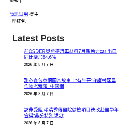
舉報 |
簡訊試用
樓主
|
埋紅包
Latest Posts
前OSDER奧斯德汽車材料7月新動力car 出口
同比增加84.6%
2026 年 8 月 7 日
甜心查包養網圖片故事｜“有牛哥”守護村落農
作物老種類_中國網
2026 年 8 月 7 日
訪非受阻 賴清秀傳醫院健檢項目德改赴醫學年
會稱“非分特別親切”
2026 年 8 月 7 日