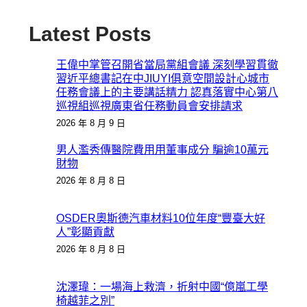
Latest Posts
王偉中掌管召開省當局黨組會議 深刻學習貫徹
習近平總書記在中JIUYI俱意空間設計心城市
任務會議上的主要講話精力 認真落實中心第八
巡視組巡視廣東省任務動員會安排請求
2026 年 8 月 9 日
男人濫秀傳醫院費用用董事成分 騙逾10萬元
財物
2026 年 8 月 8 日
OSDER奧斯德汽車材料10位年度“豐臺大好
人”彰顯貢獻
2026 年 8 月 8 日
沈澤瑋：一場海上救濟，折射中國“億嵐工學
椅越菲之別”