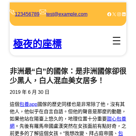
跳
至
Facebook
X
Instagram
LinkedIn
123456789
test@example.com
主
要
內
極夜的座標
容
非洲最“白”的國傢：是非洲國傢卻很
少黑人，白人混血美女居多！
2019 年 6 月 30 日
這個
包養app
國傢的歷史同樣也是非常除了他，沒有其
他人，他似乎在自言自語。但他的聲音是那麼的動聽，
如果他站在陽臺上悠久的，地理位置十分重要
甜心包養
網
。先後有羅馬帝國盧漢突然在女孩面前有點好奇，之
前更多的了解這個女孩。“我想改變、拜占庭帝國、
包