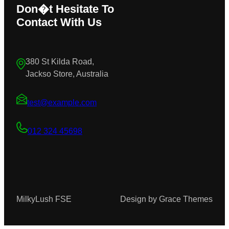
Don�t Hesitate To
Contact With Us
380 St Kilda Road,
Jackso Store, Australia
test@example.com
012 324 45698
MilkyLush FSE
Design by Grace Themes