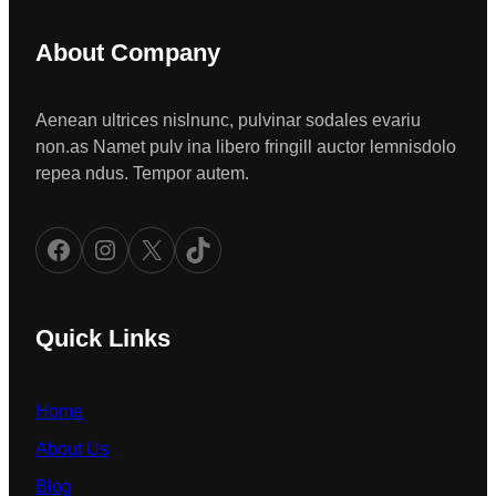
About Company
Aenean ultrices nislnunc, pulvinar sodales evariu
non.as Namet pulv ina libero fringill auctor lemnisdolo
repea ndus. Tempor autem.
Facebook
Instagram
X
TikTok
Quick Links
Home
About Us
Blog