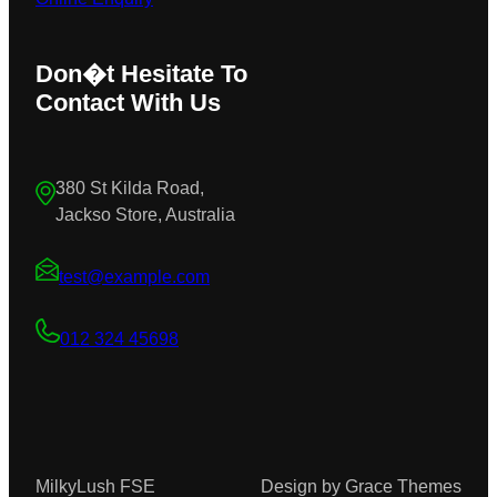
Don�t Hesitate To
Contact With Us
380 St Kilda Road,
Jackso Store, Australia
test@example.com
012 324 45698
MilkyLush FSE
Design by Grace Themes