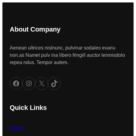
About Company
Aenean ultrices nislnunc, pulvinar sodales evariu
non.as Namet pulv ina libero fringill auctor lemnisdolo
repea ndus. Tempor autem.
Facebook
Instagram
X
TikTok
Quick Links
Home