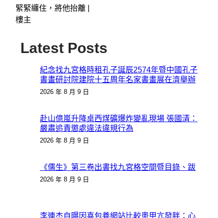
緊緊纏住，將他抬離 |
樓主
Latest Posts
紀念找九宮格時租孔子誕辰2574年暨中國孔子
書畫研討院建院十五周年名家書畫展在濟舉辦
2026 年 8 月 9 日
赴山億嵐升降桌西煤礦爆炸變亂現場 張國清：
嚴肅追責懲處違法違規行為
2026 年 8 月 9 日
《儒生》第三卷出書找九宮格空間暨目錄、跋
2026 年 8 月 9 日
李連杰自曝因喜包養網站比較患甲亢發胖：心