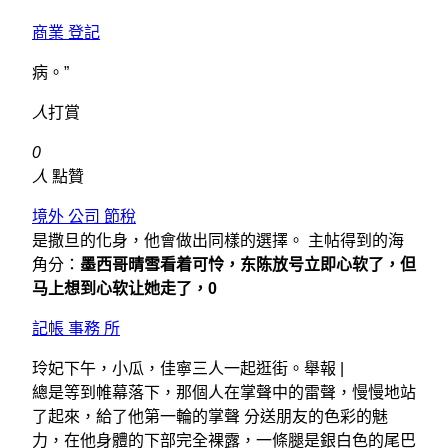
商業 登記
病。”
人
打賞
0
人
點贊
境外 公司 節稅
是撒旦的化身，他會做出同樣的選擇。 主帖得到的海
角分：
墨西哥晴雪看着可怜，东陈放号立即心软了，但
马上想到心软让她走了，0
記帳 事務 所
玲妃下午，小瓜，佳寧三人一起逛街。舉報 |
總是等到帷幕落下，那個人在掌聲中的雷聲，慢慢地站
了起來，給了他第一輪的掌聲 分送朋友的色彩的魅
力，在他身體的下部完全裸露，一條腿是銀白色的尾巴