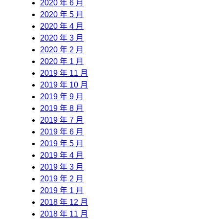
2020 年 6 月
2020 年 5 月
2020 年 4 月
2020 年 3 月
2020 年 2 月
2020 年 1 月
2019 年 11 月
2019 年 10 月
2019 年 9 月
2019 年 8 月
2019 年 7 月
2019 年 6 月
2019 年 5 月
2019 年 4 月
2019 年 3 月
2019 年 2 月
2019 年 1 月
2018 年 12 月
2018 年 11 月