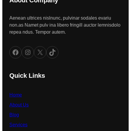
About Company
Aenean ultrices nislnunc, pulvinar sodales evariu
non.as Namet pulv ina libero fringill auctor lemnisdolo
repea ndus. Tempor autem.
Facebook
Instagram
X
TikTok
Quick Links
Home
About Us
Blog
Services