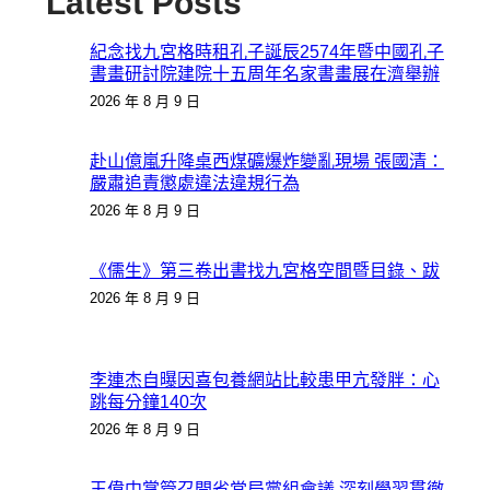
Latest Posts
紀念找九宮格時租孔子誕辰2574年暨中國孔子
書畫研討院建院十五周年名家書畫展在濟舉辦
2026 年 8 月 9 日
赴山億嵐升降桌西煤礦爆炸變亂現場 張國清：
嚴肅追責懲處違法違規行為
2026 年 8 月 9 日
《儒生》第三卷出書找九宮格空間暨目錄、跋
2026 年 8 月 9 日
李連杰自曝因喜包養網站比較患甲亢發胖：心
跳每分鐘140次
2026 年 8 月 9 日
王偉中掌管召開省當局黨組會議 深刻學習貫徹