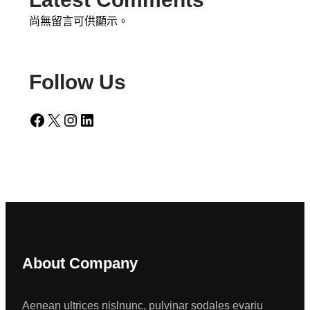
尚無留言可供顯示。
Follow Us
Facebook
X
Instagram
LinkedIn
About Company
Aenean ultrices nislnunc, pulvinar sodales evariu