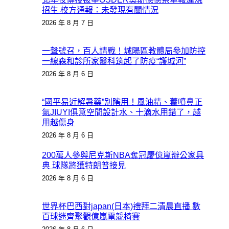
招生 校方通報：未發現有關情況
2026 年 8 月 7 日
一聲號召，百人請戰！城陽區教體局參加防控
一線森和診所家醫科筑起了防疫“護城河”
2026 年 8 月 6 日
“國平易近解暑藥”別瞎用！風油精、藿噴鼻正
氣JIUYI俱意空間設計水、十滴水用錯了，越
用越傷身
2026 年 8 月 6 日
200萬人參與尼克斯NBA奪冠慶億嵐辦公家具
典 球隊將獲特朗普接見
2026 年 8 月 6 日
世界杯巴西對japan(日本)禮拜二清晨直播 數
百球迷齊聚觀億嵐電競椅賽