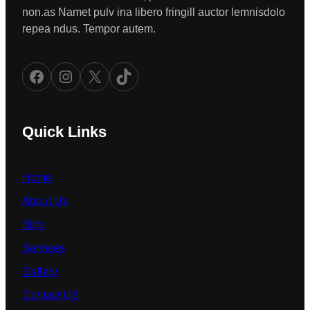
non.as Namet pulv ina libero fringill auctor lemnisdolo
repea ndus. Tempor autem.
Facebook
Instagram
X
TikTok
Quick Links
Home
About Us
Blog
Services
Gallery
Contact US