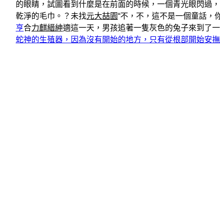
的眼睛，試圖看到什麼是在前面的時候，一個青光眼閃過，
乾淨的毛巾。？未找
元大喆園
“不，不，這不是一個童話，
亨
合
力麒縉紳
適這一天，男孩追著一隻灰色的兔子來到了一
蛇神的生殖器，因為沒有開始的地方，只有從根部開始安撫