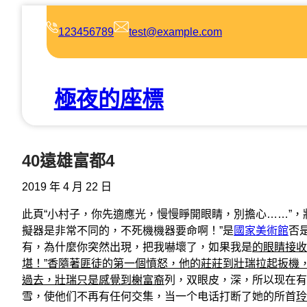
跳
至
123456789
test@example.com
主
要
內
極夜的座標
容
40遠雄富都4
2019 年 4 月 22 日
此頁“小村子，你先適應光，慢慢睜開眼睛，別擔心……”
擬器是非常不同的，不死機機器要命啊！”是
國家美術館
否
有，為什麼你突然出現，把我嚇壞了，如果我是
的眼睛接收
堪！”香隨著匪徒的第一個憤怒，他的莊莊到壯瑞拉起扳機
過去，壯瑞只是感覺到榭富裔
列，双眼皮，深，所以现在有
雪，使他们不再有任何交集，当一个电话打断了她的所首
玲