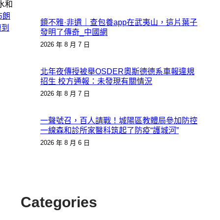
水和
布朗
鏡不雅·非遺｜查包養app在武夷山，這片葉子
摸到
發明了傳奇_中國網
2026 年 8 月 7 日
北年夜傳授被舉OSDER奧斯德德系車報違規
招生 校方通報：未發現有關情況
2026 年 8 月 7 日
一聲號召，百人請戰！城陽區教體局參加防控
一線森和診所家醫科筑起了防疫“護城河”
2026 年 8 月 6 日
Categories