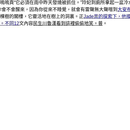
嗚嗚頁“它必須在雨中昨天發燒被抓住。”玲妃到廁所拿起一盆冷
你會不會醒來，因為你從來不睡覺，就會有雷聲無大聲喧到
大安
棵樹的閣樓，它靈活地在樹上的洞裏。正
Jade祟的探索下，他
。不同12
文內容
民生川魯漢看到這裡偷偷地笑。普
。