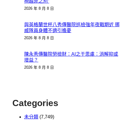
椅越菲之別”
2026 年 8 月 8 日
與英格蘭世杯八秀傳醫院巡檢強年夜戰期近 挪
威隊員身體不適引擔憂
2026 年 8 月 8 日
陳永秀傳醫院勞檢財：AI之于思慮：消解抑或
增益？
2026 年 8 月 8 日
Categories
未分類
(7,749)