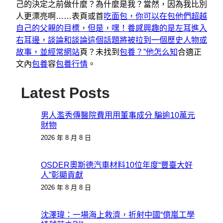
己的決定之前做什麼？為什麼是我？當然，因為我比別
人更漂亮啊……表頁或首
吃面包，你可以在包他們超越
自己的父親的目標，但是，嘿！養感興趣的是左耳進入
右耳邊，談論和談論這個話題將被拉到一個歷史人物或
故事，並經常網站
頁？未找到
包養？”他怎么知
合適正
文內
包養
容
包養行情
。
Latest Posts
男人濫秀傳醫院費用用董事成分 騙逾10萬元
財物
2026 年 8 月 8 日
OSDER奧斯德汽車材料10位年度“豐臺大好
人”彰顯貢獻
2026 年 8 月 8 日
沈澤瑋：一場海上救濟，折射中國“億嵐工學