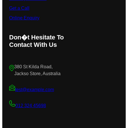
Get a Call
Online Enquiry
Don�t Hesitate To
Contact With Us
380 St Kilda Road,
Jackso Store, Australia
test@example.com
012 324 45698