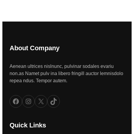
About Company
Aenean ultrices nislnunc, pulvinar sodales evariu
non.as Namet pulv ina libero fringill auctor lemnisdolo
repea ndus. Tempor autem.
Facebook
Instagram
X
TikTok
Quick Links