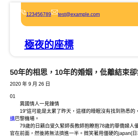
跳
至
123456789
test@example.com
主
要
內
極夜的座標
容
50年的相思，10年的婚姻，仳離結束
2020 年 9 月 26 日
01
異國情人一見鐘情
19“這可能是太累了昨天，這樣的睡眠沒有找到熟悉的，
構
巴黎機場。
79歲的日籍白叟久緊師長教師抱瞭抱78歲的華僑婦人
官在前面，然後將無法擠進一半。微笑著用僵硬的japan(