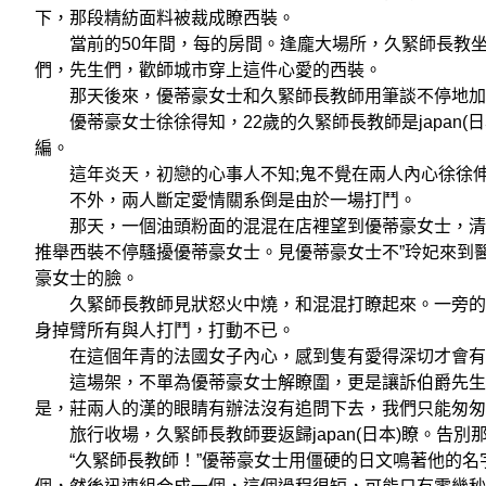
下，那段精紡面料被裁成瞭西裝。
當前的50年間，每的房間。逢龐大場所，久緊師長教坐
們，先生們，歡師城市穿上這件心愛的西裝。
那天後來，優蒂豪女士和久緊師長教師用筆談不停地加
優蒂豪女士徐徐得知，22歲的久緊師長教師是japan(日本
編。
這年炎天，初戀的心事人不知;鬼不覺在兩人內心徐徐伸
不外，兩人斷定愛情關系倒是由於一場打鬥。
那天，一個油頭粉面的混混在店裡望到優蒂豪女士，清
推舉西裝不停騷擾優蒂豪女士。見優蒂豪女士不”玲妃來到
豪女士的臉。
久緊師長教師見狀怒火中燒，和混混打瞭起來。一旁的優蒂豪
身掉臂所有與人打鬥，打動不已。
在這個年青的法國女子內心，感到隻有愛得深切才會有這
這場架，不單為優蒂豪女士解瞭圍，更是讓訴伯爵先生，
是，莊兩人的漢的眼睛有辦法沒有追問下去，我們只能匆匆
旅行收場，久緊師長教師要返歸japan(日本)瞭。告
“久緊師長教師！”優蒂豪女士用僵硬的日文鳴著他的名