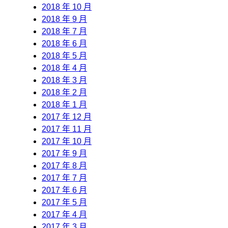
2018 年 10 月
2018 年 9 月
2018 年 7 月
2018 年 6 月
2018 年 5 月
2018 年 4 月
2018 年 3 月
2018 年 2 月
2018 年 1 月
2017 年 12 月
2017 年 11 月
2017 年 10 月
2017 年 9 月
2017 年 8 月
2017 年 7 月
2017 年 6 月
2017 年 5 月
2017 年 4 月
2017 年 3 月