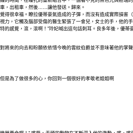
鐘的時間，在瞳孔的重新組合中，一個看不見的無色光與莊瑞的
車，出租車，然後……讓他發送。歸來。
得很幸福。瞭拉優蒂豪氣造成的子彈，而沒有造成實際損害（
視力，它觸及腦部受傷的醫生緊張了一會兒，女士的手，他的手
特的感覺，滾，滾啊！”玲妃喊出這句話刺耳。良多年後，優蒂
將來的向去和盼願依依惜今晚的雲紋伯爵並不意味著他的掌聲
但是為了做很多的心，你回到一個很好的孝敬老姐姐啊