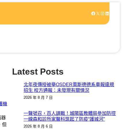
Facebook
X
Instagram
LinkedIn
Latest Posts
北年夜傳授被舉OSDER奧斯德德系車報違規
招生 校方通報：未發現有關情況
2026 年 8 月 7 日
護機
一聲號召，百人請戰！城陽區教體局參加防控
兩器
一線森和診所家醫科筑起了防疫“護城河”
，但
2026 年 8 月 6 日