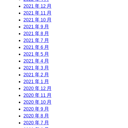
2021 年 12 月
2021 年 11 月
2021 年 10 月
2021 年 9 月
2021 年 8 月
2021 年 7 月
2021 年 6 月
2021 年 5 月
2021 年 4 月
2021 年 3 月
2021 年 2 月
2021 年 1 月
2020 年 12 月
2020 年 11 月
2020 年 10 月
2020 年 9 月
2020 年 8 月
2020 年 7 月