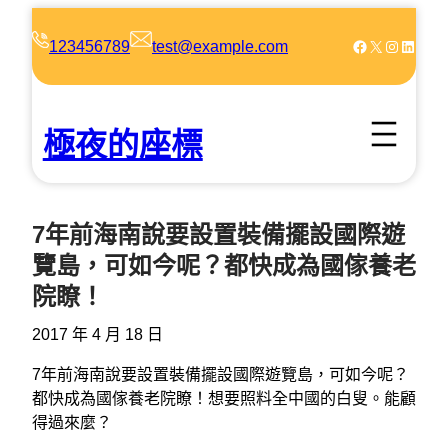
跳
至
Facebook
X
Instagram
LinkedIn
123456789
test@example.com
主
要
內
極夜的座標
容
7年前海南說要設置裝備擺設國際遊
覽島，可如今呢？都快成為國傢養老
院瞭！
2017 年 4 月 18 日
7年前海南說要設置裝備擺設國際遊覽島，可如今呢？
都快成為國傢養老院瞭！想要照料全中國的白叟。能顧
得過來麼？