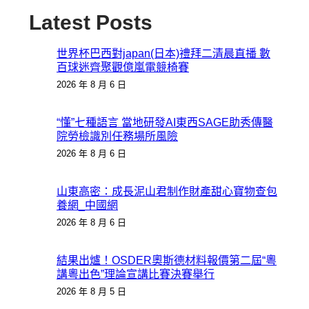
Latest Posts
世界杯巴西對japan(日本)禮拜二清晨直播 數
百球迷齊聚觀億嵐電競椅賽
2026 年 8 月 6 日
“懂”七種語言 當地研發AI東西SAGE助秀傳醫
院勞檢識別任務場所風險
2026 年 8 月 6 日
山東高密：成長泥山君制作財產甜心寶物查包
養網_中國網
2026 年 8 月 6 日
結果出爐！OSDER奧斯德材料報價第二屆“粵
講粵出色”理論宣講比賽決賽舉行
2026 年 8 月 5 日