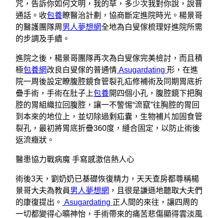
咒，告訴你如何文明，我的草，多少次我對你說，說普
通話。收
包養
瞭醫治計劃，協商斷定進院時光。楊景哥
的醫護團隊周
男人夢想網
全地為白叟傢梳理好進院所需
的步調及手續。
進院之後，楊景哥團隊再次為白叟傢完美檢討，而且積
極
包養網
改良白叟傢的普通情
Asugardating
形，在進
院一周後設定瞭腹腔鏡食管裂孔疝修補術及同期胃底折
疊手術，手術在肚子上
包養
開四個小孔，腹腔鏡下把胸
腔的胃組織拉回腹腔，讓一不警惕“流竄”往胸腔的胃回
到本來的地位上，並切除過剩疝囊，生物補片加固食管
裂孔，最初將胃底折疊360度，縫合固定，以防止術後
返流癥狀。
醫患協力戰病魔 手寫感激信熱人心
術後3天，劉奶奶已基礎恢復精力，天天查房都尊稱楊
景哥大夫為教員
男人夢想網
，且很是謙遜地聽取大夫們
的康復提出。
Asugardating
正人間的來往，讓四周的
一切都變得心曠神怡，手術帶來的痛苦悲傷顯得雲淡風