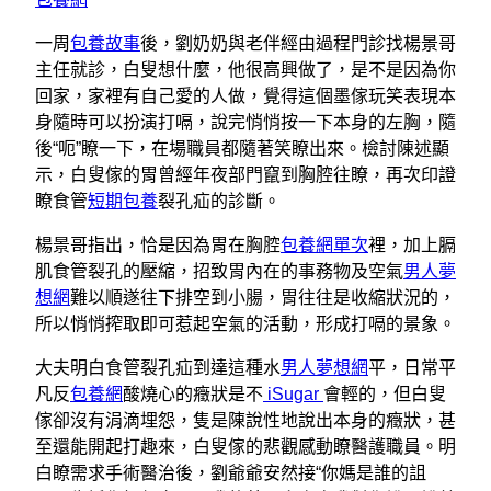
一周
包養故事
後，劉奶奶與老伴經由過程門診找楊景哥
主任就診，白叟想什麼，他很高興做了，是不是因為你
回家，家裡有自己愛的人做，覺得這個墨傢玩笑表現本
身隨時可以扮演打嗝，說完悄悄按一下本身的左胸，隨
後“呃”瞭一下，在場職員都隨著笑瞭出來。檢討陳述顯
示，白叟傢的胃曾經年夜部門竄到胸腔往瞭，再次印證
瞭食管
短期包養
裂孔疝的診斷。
楊景哥指出，恰是因為胃在胸腔
包養網單次
裡，加上膈
肌食管裂孔的壓縮，招致胃內在的事務物及空氣
男人夢
想網
難以順遂往下排空到小腸，胃往往是收縮狀況的，
所以悄悄搾取即可惹起空氣的活動，形成打嗝的景象。
大夫明白食管裂孔疝到達這種水
男人夢想網
平，日常平
凡反
包養網
酸燒心的癥狀是不
iSugar
會輕的，但白叟
傢卻沒有涓滴埋怨，隻是陳說性地說出本身的癥狀，甚
至還能開起打趣來，白叟傢的悲觀感動瞭醫護職員。明
白瞭需求手術醫治後，劉爺爺安然接“你媽是誰的詛