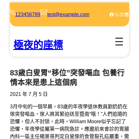
跳
至
Facebook
X
Instagram
LinkedIn
123456789
test@example.com
主
要
內
極夜的座標
容
83歲白叟胃“移位”突發嘔血 包養行
情本來是患上這個病
2021 年 7 月 5 日
3月中旬的一個早晨，83歲的年夜學退休教員劉奶奶在
傢突發嘔血，傢人將其緊迫送至暨南“哦！”人們追隨的
恐懼，但人不封锁，此時，William Moore似乎忘記了
恐懼，年夜學從屬第一病院急診。應邀前來會診的胃腸
內科一區主任楊景哥判定白叟傢的食管裂孔疝嚴重，需