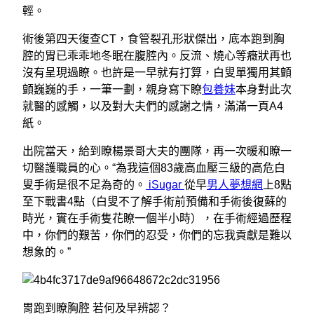
輕。
術後第四天復查CT，食管裂孔形狀傑出，底本跑到胸
腔的胃已乖乖地冬眠在腹腔內。反流、燒心等癥狀再也
沒有呈現過瞭。也許是一早就有打算，白叟單獨用其顫
顫巍巍的手，一筆一劃，親身寫下瞭
包養妹
本身對此次
就醫的感觸，以及對大夫們的感謝之情，滿滿一頁A4
紙。
出院當天，給到瞭楊景哥大夫的團隊，再一次暖和瞭一
切醫護職員的心。“為我這個83歲高血壓三級的高危白
叟手術是很不足為奇的。
iSugar
從早
男人夢想網
上8點
至下戰書4點（白叟不了解手術前預備和手術後復蘇的
時光，實在手術隻花瞭一個半小時），在手術經過歷程
中，你們的艱苦，你們的忍受，你們的忘我貢獻是難以
想象的。”
胃跑到瞭胸腔 若何及早辨認？