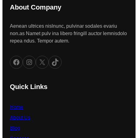
About Company
Aenean ultrices nislnunc, pulvinar sodales evariu
non.as Namet pulv ina libero fringill auctor lemnisdolo
repea ndus. Tempor autem.
Facebook
Instagram
X
TikTok
Quick Links
Home
About Us
Blog