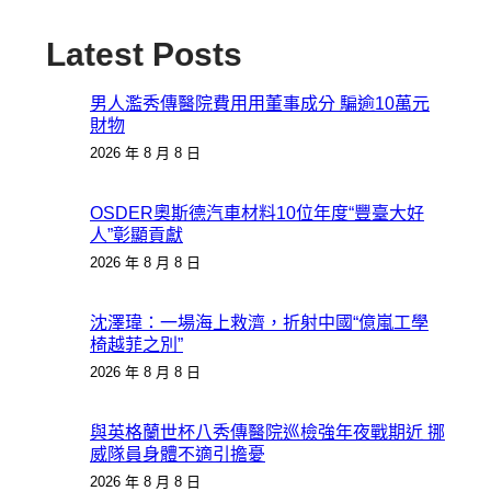
Latest Posts
男人濫秀傳醫院費用用董事成分 騙逾10萬元
財物
2026 年 8 月 8 日
OSDER奧斯德汽車材料10位年度“豐臺大好
人”彰顯貢獻
2026 年 8 月 8 日
沈澤瑋：一場海上救濟，折射中國“億嵐工學
椅越菲之別”
2026 年 8 月 8 日
與英格蘭世杯八秀傳醫院巡檢強年夜戰期近 挪
威隊員身體不適引擔憂
2026 年 8 月 8 日