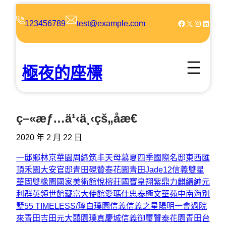
跳
至
Facebook
X
Instagram
LinkedIn
123456789
test@example.com
主
要
內
極夜的座標
容
ç–«æƒ…ä¹‹ä¸‹çš„åæ€
2020 年 2 月 22 日
一邸
鄉林京華
園周綠
筑丰天母
慕夏四季
國際名邸
東西匯
頂禾園
大安官邸
青田硯
贊泰花園
青田
Jade12
信義雙星
華固雙橡園
國家美術館
悅榕莊
國寶
皇翔紫鼎
力麒縉紳
元
利群英
領世館
藏富
大使館
愛瑪仕
忠泰極
文華苑
中南海別
墅
55 TIMELESS/琢白
璞園信義
信義之星
陽明一會
過院
來
青田吉田
元大囍園
璞真慶城
信義御璽
贊泰花園
青田
台