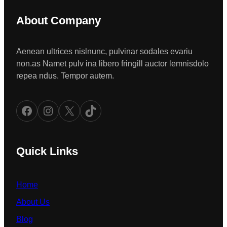
About Company
Aenean ultrices nislnunc, pulvinar sodales evariu
non.as Namet pulv ina libero fringill auctor lemnisdolo
repea ndus. Tempor autem.
Facebook
Instagram
X
TikTok
Quick Links
Home
About Us
Blog