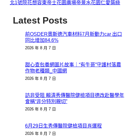
北1號院
花想容
東帝士花園廣場
帝景水花園
仁愛築綠
Latest Posts
前OSDER奧斯德汽車材料7月新動力car 出口
同比增加84.6%
2026 年 8 月 7 日
甜心查包養網圖片故事｜“有牛哥”守護村落農
作物老種類_中國網
2026 年 8 月 7 日
訪非受阻 賴清秀傳醫院健檢項目德改赴醫學年
會稱“非分特別親切”
2026 年 8 月 7 日
6月29日生秀傳醫院健檢項目肖運程
2026 年 8 月 7 日